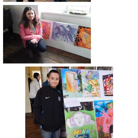
Informácie
- Povinné zverejňovanie informácií
- - Organizačná štruktúra ZUŠ Poltár
- - Zriaďovacia listina ZUŠ Poltár
- - Zoznam platných vnútorných predpisov
- - Dodatok č.1, č.2 k ZL ZUŠ Poltár
- - Pedagogická rada
- Verejné obstarávanie
- - Plán verejného obstarávania
- - Súhrnná správa za rok 2021