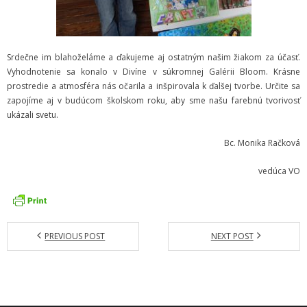
- Dokumenty minedu a statpedu
- Prijímacie konanie
Srdečne im blahoželáme a ďakujeme aj ostatným našim žiakom za účasť.
- Aktuality
Vyhodnotenie sa konalo v Divíne v súkromnej Galérii Bloom. Krásne
prostredie a atmosféra nás očarila a inšpirovala k ďalšej tvorbe. Určite sa
- Informácia pre uchádzača o zamestnanie
zapojíme aj v budúcom školskom roku, aby sme našu farebnú tvorivosť
ukázali svetu.
- Termíny školských prázdnin
Bc. Monika Račková
Projekty
vedúca VO
- Talentík
- Pódium mladých umelcov
PREVIOUS POST
NEXT POST
- Cesta za umením
- Projekt Zuška do uška
Galéria