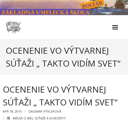
Skip
to
content
Škola
OCENENIE VO VÝTVARNEJ
- Kontakty
SÚŤAŽI „ TAKTO VIDÍM SVET“
- Facebook
- História školy
OCENENIE VO VÝTVARNEJ
- Súčasnosť
SÚŤAŽI „ TAKTO VIDÍM SVET“
- Naše úspechy od roku 2019 – do 2024
APR 18, 2016
DAGMAR VÝVLEKOVÁ
- KULTÚRNO-SPOLOČENSKÉ PODUJATIA 2024/2025
MÉDIÁ O NÁS
,
SÚŤAŽE A KONCERTY