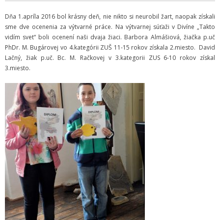
Zamestnanci
Dňa 1.apríla 2016 bol krásny deň, nie nikto si neurobil žart, naopak získali
- Vedenie školy
sme dve ocenenia za výtvarné práce. Na výtvarnej súťaži v Divíne „Takto
vidím svet“ boli ocenení naši dvaja žiaci. Barbora Almášiová, žiačka p.uč
- Pedagogickí zamestnanci
PhDr. M. Bugárovej vo 4.kategórii ZUŠ 11-15 rokov získala 2.miesto. David
Lačný, žiak p.uč. Bc. M. Račkovej v 3.kategorii ZUS 6-10 rokov získal
- Nepedagogickí zamestnanci
3.miesto.
- Etický kódex pedagogických zamestnancov a odborných
zamestnancov
Vyučované odbory
- Hudobný odbor
- Výtvarný odbor
- Tanečný odbor
- Literárno – dramatický odbor
- SÚBORY NA ŠKOLE