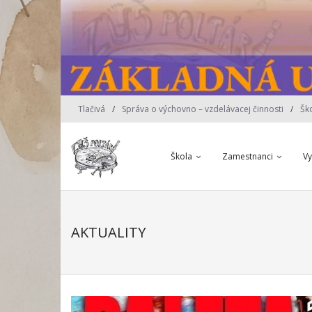
Skip
to
content
Tlačivá
Správa o výchovno – vzdelávacej činnosti
Šk
Škola
Zamestnanci
V
AKTUALITY