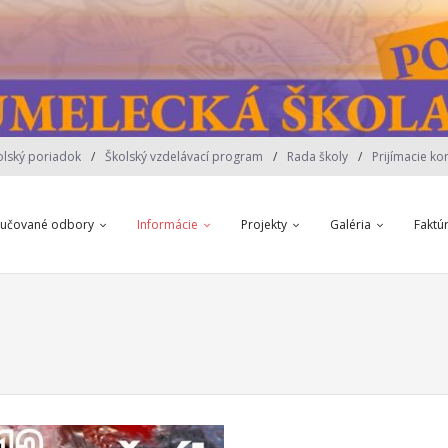
olský poriadok
Školský vzdelávací program
Rada školy
Prijímacie ko
yučované odbory
Informácie
Projekty
Galéria
Faktú