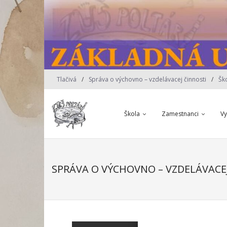
Skip
to
content
Tlačivá
Správa o výchovno – vzdelávacej činnosti
Šk
Škola
Zamestnanci
V
SPRÁVA O VÝCHOVNO – VZDELÁVACE