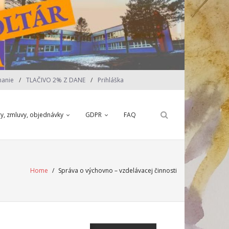
nanie
TLAČIVO 2% Z DANE
Prihláška
ry, zmluvy, objednávky
GDPR
FAQ
Home
/
Správa o výchovno – vzdelávacej činnosti