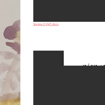
Správa O VVČ.docx