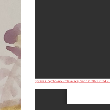
Správa O Výchovno Vzdelávacej činnosti 2023 2024 Z