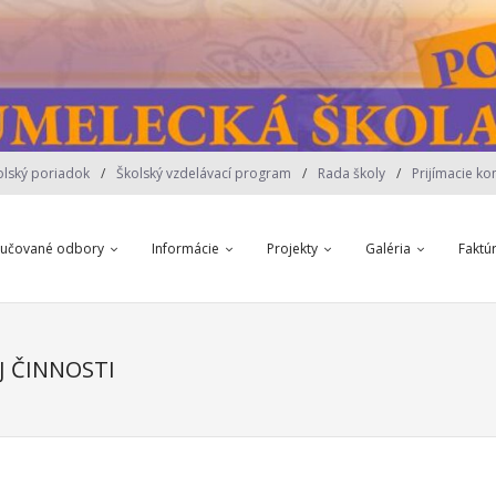
olský poriadok
Školský vzdelávací program
Rada školy
Prijímacie ko
yučované odbory
Informácie
Projekty
Galéria
Faktú
J ČINNOSTI