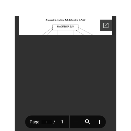
Zamestnanci
- Vedenie školy
- Pedagogickí zamestnanci
- Nepedagogickí zamestnanci
- Etický kódex pedagogických zamestnancov a odborných
zamestnancov
Vyučované odbory
- Hudobný odbor
- Výtvarný odbor
- Tanečný odbor
- Literárno – dramatický odbor
- SÚBORY NA ŠKOLE