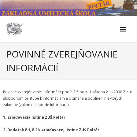
Skip
to
content
Škola
POVINNÉ ZVEREJŇOVANIE
- Kontakty
INFORMÁCIÍ
- Facebook
- História školy
Povinné zverejňovanie informácií podľa § 5 odst. 1 zákona 211/2000 Z.z. o
slobodnom prístupe k informáciám a o zmene a doplnení niektorých
- Súčasnosť
zákonov (zákon o slobode informácií).
- Naše úspechy od roku 2019 – do 2024
1. Zriaďovacia listina ZUŠ Poltár
- KULTÚRNO-SPOLOČENSKÉ PODUJATIA 2024/2025
2. Dodatok č.1, č.2 k zriaďovacej listine ZUŠ Poltár