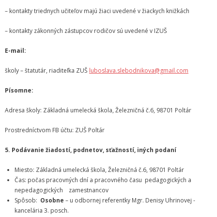
– kontakty triednych učiteľov majú žiaci uvedené v žiackych knižkách
Informácie
– kontakty zákonných zástupcov rodičov sú uvedené v IZUŠ
- Povinné zverejňovanie informácií
E-mail:
- - Organizačná štruktúra ZUŠ Poltár
školy – štatutár, riaditeľka ZUŠ
luboslava.slebodnikova@gmail.com
- - Zriaďovacia listina ZUŠ Poltár
Písomne:
- - Zoznam platných vnútorných predpisov
Adresa školy: Základná umelecká škola, Železničná č.6, 98701 Poltár
- - Dodatok č.1, č.2 k ZL ZUŠ Poltár
Prostredníctvom FB účtu: ZUŠ Poltár
- - Pedagogická rada
5. Podávanie žiadostí, podnetov, sťažností, iných podaní
- Verejné obstarávanie
Miesto: Základná umelecká škola, Železničná č.6, 98701 Poltár
Čas: počas pracovných dní a pracovného času pedagogických a
- - Plán verejného obstarávania
nepedagogických zamestnancov
Spôsob:
Osobne
– u odbornej referentky Mgr. Denisy Uhrinovej -
- - Súhrnná správa za rok 2021
kancelária 3. posch.