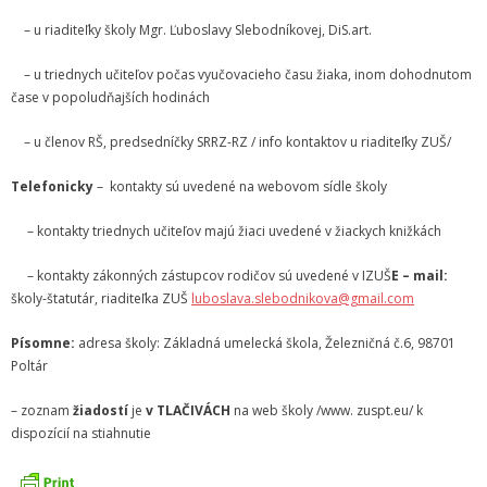
- Dokumenty minedu a statpedu
– u riaditeľky školy Mgr. Ľuboslavy Slebodníkovej, DiS.art.
- Prijímacie konanie
– u triednych učiteľov počas vyučovacieho času žiaka, inom dohodnutom
čase v popoludňajších hodinách
- Aktuality
– u členov RŠ, predsedníčky SRRZ-RZ / info kontaktov u riaditeľky ZUŠ/
- Informácia pre uchádzača o zamestnanie
Telefonicky
– kontakty sú uvedené na webovom sídle školy
- Termíny školských prázdnin
– kontakty triednych učiteľov majú žiaci uvedené v žiackych knižkách
Projekty
– kontakty zákonných zástupcov rodičov sú uvedené v IZUŠ
E – mail:
- Talentík
školy-štatutár, riaditeľka ZUŠ
luboslava.slebodnikova@gmail.com
- Pódium mladých umelcov
Písomne:
adresa školy: Základná umelecká škola, Železničná č.6, 98701
Poltár
- Cesta za umením
– zoznam
žiadostí
je
v
TLAČIVÁCH
na web školy /www. zuspt.eu/ k
- Projekt Zuška do uška
dispozícií na stiahnutie
Galéria