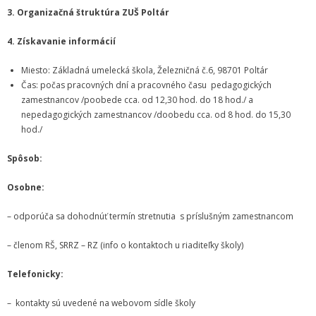
Zamestnanci
3. Organizačná štruktúra ZUŠ Poltár
- Vedenie školy
4. Získavanie informácií
- Pedagogickí zamestnanci
Miesto: Základná umelecká škola, Železničná č.6, 98701 Poltár
Čas: počas pracovných dní a pracovného času pedagogických
- Nepedagogickí zamestnanci
zamestnancov /poobede cca. od 12,30 hod. do 18 hod./ a
nepedagogických zamestnancov /doobedu cca. od 8 hod. do 15,30
- Etický kódex pedagogických zamestnancov a odborných
hod./
zamestnancov
Spôsob:
Vyučované odbory
Osobne:
- Hudobný odbor
– odporúča sa dohodnúť termín stretnutia s príslušným zamestnancom
- Výtvarný odbor
– členom RŠ, SRRZ – RZ (info o kontaktoch u riaditeľky školy)
- Tanečný odbor
Telefonicky:
- Literárno – dramatický odbor
– kontakty sú uvedené na webovom sídle školy
- SÚBORY NA ŠKOLE