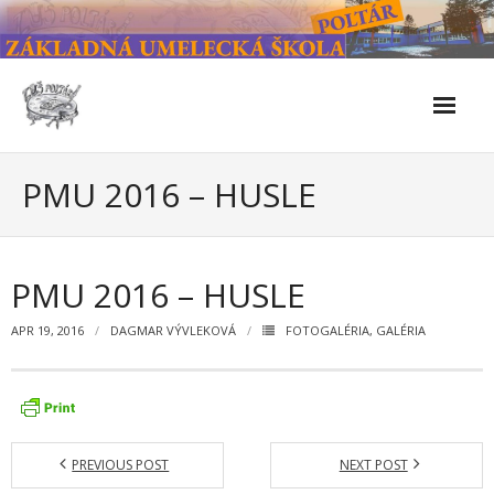
Skip
to
content
Škola
PMU 2016 – HUSLE
- Kontakty
- Facebook
PMU 2016 – HUSLE
- História školy
APR 19, 2016
DAGMAR VÝVLEKOVÁ
FOTOGALÉRIA
,
GALÉRIA
- Súčasnosť
- Naše úspechy od roku 2019 – do 2024
- KULTÚRNO-SPOLOČENSKÉ PODUJATIA 2024/2025
PREVIOUS POST
NEXT POST