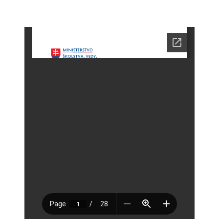
Zamestnanci
- Vedenie školy
- Pedagogickí zamestnanci
- Nepedagogickí zamestnanci
- Etický kódex pedagogických zamestnancov a odborných
zamestnancov
Vyučované odbory
- Hudobný odbor
- Výtvarný odbor
- Tanečný odbor
- Literárno – dramatický odbor
- SÚBORY NA ŠKOLE