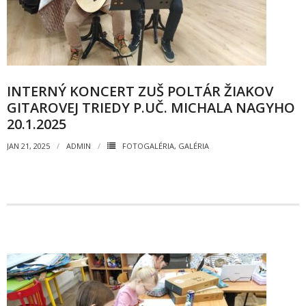
Zamestnanci
- Vedenie školy
- Pedagogickí zamestnanci
INTERNÝ KONCERT ZUŠ POLTÁR ŽIAKOV
- Nepedagogickí zamestnanci
GITAROVEJ TRIEDY P.UČ. MICHALA NAGYHO
- Etický kódex pedagogických zamestnancov a odborných
20.1.2025
zamestnancov
JAN 21, 2025
ADMIN
FOTOGALÉRIA
,
GALÉRIA
Vyučované odbory
- Hudobný odbor
- Výtvarný odbor
- Tanečný odbor
- Literárno – dramatický odbor
- SÚBORY NA ŠKOLE