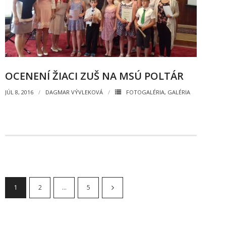
OCENENÍ ŽIACI ZUŠ NA MSÚ POLTÁR
JÚL 8, 2016
DAGMAR VÝVLEKOVÁ
FOTOGALÉRIA
,
GALÉRIA
1
2
…
5