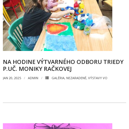
Informácie
- Povinné zverejňovanie informácií
- - Organizačná štruktúra ZUŠ Poltár
- - Zriaďovacia listina ZUŠ Poltár
- - Zoznam platných vnútorných predpisov
NA HODINE VÝTVARNÉHO ODBORU TRIEDY
P.UČ. MONIKY RAČKOVEJ
- - Dodatok č.1, č.2 k ZL ZUŠ Poltár
JAN 20, 2025
ADMIN
GALÉRIA
,
NEZARADENÉ
,
VÝSTAVY VO
- - Pedagogická rada
- Verejné obstarávanie
- - Plán verejného obstarávania
- - Súhrnná správa za rok 2021