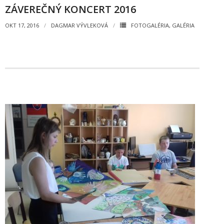
ZÁVEREČNÝ KONCERT 2016
- Mlčanlivosť
OKT 17, 2016
DAGMAR VÝVLEKOVÁ
FOTOGALÉRIA
,
GALÉRIA
- Návrh na začatie konania o ochrane os.údajov
- Súhlas so spracovaním osobných údajov
FAQ