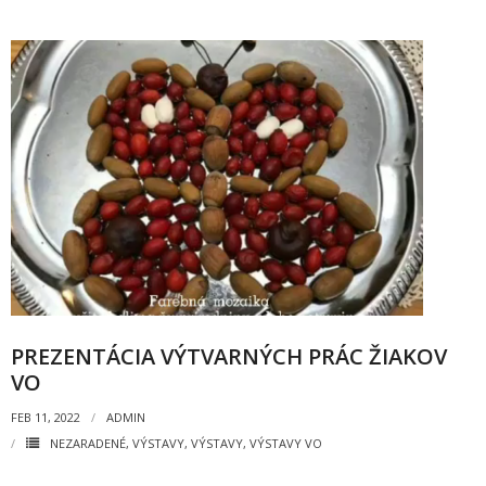
- Pozvánky na koncerty
- Koncerty
- Súťaže
- Výstavy VO
- Videá
- Absolventské tablá
Faktúry, zmluvy, objednávky
- Zmluvy
PREZENTÁCIA VÝTVARNÝCH PRÁC ŽIAKOV
VO
- - ZMLUVY 2025
FEB 11, 2022
ADMIN
- - ZMLUVY 2024
NEZARADENÉ
,
VÝSTAVY
,
VÝSTAVY
,
VÝSTAVY VO
- - ZMLUVY 2023