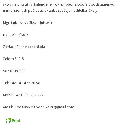
Zamestnanci
školy na príslušný kalendárny rok, prípadne podľa opodstatnených
mimoriadnych požiadaviek zabezpečuje riaditeľka školy.
- Vedenie školy
Mgr. Ľuboslava Slebodníková
- Pedagogickí zamestnanci
riaditeľka školy
- Nepedagogickí zamestnanci
Základná umelecká škola
- Etický kódex pedagogických zamestnancov a odborných
zamestnancov
Železničná 6
Vyučované odbory
987 01 Poltár
- Hudobný odbor
Tel: +421 47 422 20 58
- Výtvarný odbor
Mobil: +421 905 262 227
- Tanečný odbor
email: luboslava.slebodnikova@gmail.com
- Literárno – dramatický odbor
- SÚBORY NA ŠKOLE