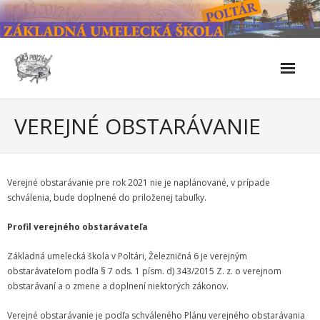
Skip
to
content
Škola
VEREJNÉ OBSTARÁVANIE
- Kontakty
- Facebook
Verejné obstarávanie pre rok 2021 nie je naplánované, v prípade
schválenia, bude doplnené do priloženej tabuľky.
- História školy
Profil verejného obstarávateľa
- Súčasnosť
Základná umelecká škola v Poltári, Železničná 6 je verejným
- Naše úspechy od roku 2019 – do 2024
obstarávateľom podľa § 7 ods. 1 písm. d) 343/2015 Z. z. o verejnom
obstarávaní a o zmene a doplnení niektorých zákonov.
- KULTÚRNO-SPOLOČENSKÉ PODUJATIA 2024/2025
Verejné obstarávanie je podľa schváleného Plánu verejného obstarávania