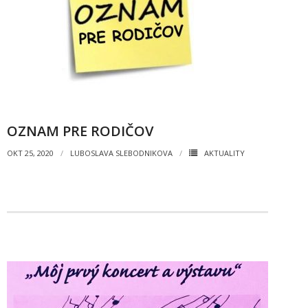
Informácie
- Povinné zverejňovanie informácií
- - Organizačná štruktúra ZUŠ Poltár
- - Zriaďovacia listina ZUŠ Poltár
OZNAM PRE RODIČOV
- - Zoznam platných vnútorných predpisov
OKT 25, 2020
LUBOSLAVA SLEBODNIKOVA
AKTUALITY
- - Dodatok č.1, č.2 k ZL ZUŠ Poltár
- - Pedagogická rada
- Verejné obstarávanie
- - Plán verejného obstarávania
- - Súhrnná správa za rok 2021