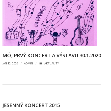
- Dokumenty minedu a statpedu
- Prijímacie konanie
- Aktuality
- Informácia pre uchádzača o zamestnanie
- Termíny školských prázdnin
MÔJ PRVÝ KONCERT A VÝSTAVU 30.1.2020
Projekty
JAN 12, 2020
ADMIN
AKTUALITY
- Talentík
- Pódium mladých umelcov
- Cesta za umením
- Projekt Zuška do uška
JESENNÝ KONCERT 2015
Galéria