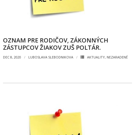
Zamestnanci
- Vedenie školy
- Pedagogickí zamestnanci
OZNAM PRE RODIČOV, ZÁKONNÝCH
- Nepedagogickí zamestnanci
ZÁSTUPCOV ŽIAKOV ZUŠ POLTÁR.
- Etický kódex pedagogických zamestnancov a odborných
DEC 8, 2020
LUBOSLAVA SLEBODNIKOVA
AKTUALITY
,
NEZARADENÉ
zamestnancov
Vyučované odbory
- Hudobný odbor
- Výtvarný odbor
- Tanečný odbor
- Literárno – dramatický odbor
- SÚBORY NA ŠKOLE