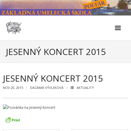
Skip
to
content
Škola
JESENNÝ KONCERT 2015
- Kontakty
- Facebook
JESENNÝ KONCERT 2015
- História školy
NOV 20, 2015
DAGMAR VÝVLEKOVÁ
AKTUALITY
- Súčasnosť
- Naše úspechy od roku 2019 – do 2024
- KULTÚRNO-SPOLOČENSKÉ PODUJATIA 2024/2025