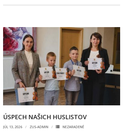
- Mlčanlivosť
- Návrh na začatie konania o ochrane os.údajov
- Súhlas so spracovaním osobných údajov
FAQ
ÚSPECH NAŠICH HUSLISTOV
JÚL 13, 2026
ZUS-ADMIN
NEZARADENÉ