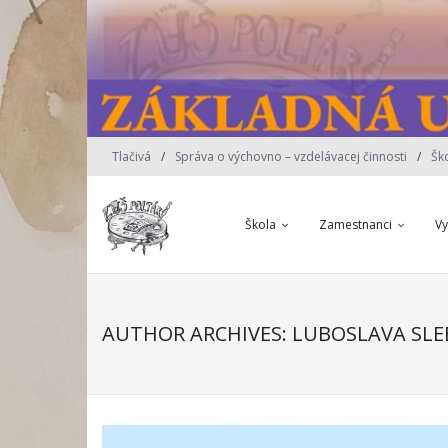
Skip
to
content
Tlačivá
Správa o výchovno – vzdelávacej činnosti
Šk
Škola
Zamestnanci
V
AUTHOR ARCHIVES: LUBOSLAVA SL