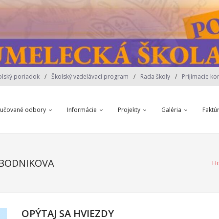
olský poriadok
Školský vzdelávací program
Rada školy
Prijímacie ko
yučované odbory
Informácie
Projekty
Galéria
Faktú
EBODNIKOVA
H
OPÝTAJ SA HVIEZDY