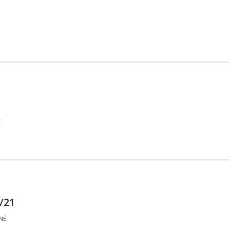
É
/21
NÉ