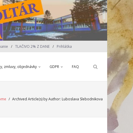
nanie
TLAČIVO 2% Z DANE
Prihláška
ry, zmluvy, objednávky
GDPR
FAQ
ome
/
Archived Article(s) by Author: Luboslava Slebodnikova