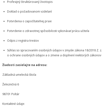
Profesijný štruktúrovaný životopis
Informácie
Doklad o požadovanom vzdelaní
- Povinné zverejňovanie informácií
Potvrdenia o započítateľnej praxi
- - Organizačná štruktúra ZUŠ Poltár
Potvrdenie o zdravotnej spôsobilosti vykonávať prácu učiteľa
- - Zriaďovacia listina ZUŠ Poltár
Odpis z registra trestov
- - Zoznam platných vnútorných predpisov
Súhlas so spracovaním osobných údajov v zmysle zákona 18/2018 Z. z.
o ochrane osobných údajov a o zmene a doplnení niektorých zákonov
- - Dodatok č.1, č.2 k ZL ZUŠ Poltár
Žiadosti zasielajte na adresu:
- - Pedagogická rada
Základná umelecká škola
- Verejné obstarávanie
Železničná 6
- - Plán verejného obstarávania
98701 Poltár
- - Súhrnná správa za rok 2021
Kontaktné údaje: