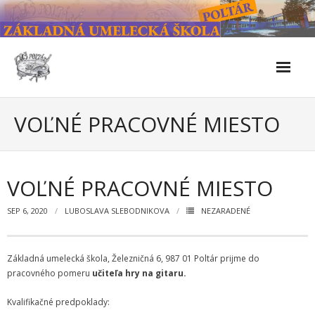
Skip
to
content
Škola
VOĽNÉ PRACOVNÉ MIESTO
- Kontakty
- Facebook
VOĽNÉ PRACOVNÉ MIESTO
- História školy
SEP 6, 2020
LUBOSLAVA SLEBODNIKOVA
NEZARADENÉ
- Súčasnosť
Základná umelecká škola, Železničná 6, 987 01 Poltár prijme do
- Naše úspechy od roku 2019 – do 2024
pracovného pomeru
učiteľa hry na gitaru.
- KULTÚRNO-SPOLOČENSKÉ PODUJATIA 2024/2025
Kvalifikačné predpoklady: