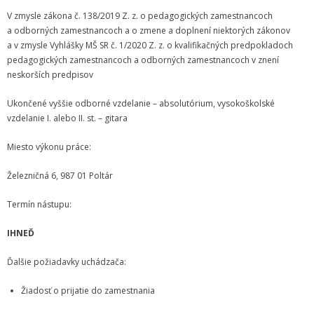
Zamestnanci
V zmysle zákona č. 138/2019 Z. z. o pedagogických zamestnancoch
a odborných zamestnancoch a o zmene a doplnení niektorých zákonov
- Vedenie školy
a v zmysle Vyhlášky MŠ SR č. 1/2020 Z. z. o kvalifikačných predpokladoch
pedagogických zamestnancoch a odborných zamestnancoch v znení
- Pedagogickí zamestnanci
neskorších predpisov
- Nepedagogickí zamestnanci
Ukončené vyššie odborné vzdelanie – absolutórium, vysokoškolské
vzdelanie I. alebo II. st. – gitara
- Etický kódex pedagogických zamestnancov a odborných
zamestnancov
Miesto výkonu práce:
Vyučované odbory
Železničná 6, 987 01 Poltár
- Hudobný odbor
Termín nástupu:
- Výtvarný odbor
IHNEĎ
- Tanečný odbor
Ďalšie požiadavky uchádzača:
- Literárno – dramatický odbor
Žiadosť o prijatie do zamestnania
- SÚBORY NA ŠKOLE