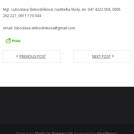
- Dokumenty minedu a statpedu
Mgr. Ľuboslava Slebodníková, riaditeľka školy, tel. 047 4222 058, 0905
262 227, 0911 170 044
- Prijímacie konanie
email: luboslava.slebodnikova@gmail.com
- Aktuality
- Informácia pre uchádzača o zamestnanie
- Termíny školských prázdnin
PREVIOUS POST
NEXT POST
Projekty
- Talentík
- Pódium mladých umelcov
- Cesta za umením
- Projekt Zuška do uška
Galéria
Theme by
Think Up Themes Ltd
. Powered by
WordPress
.