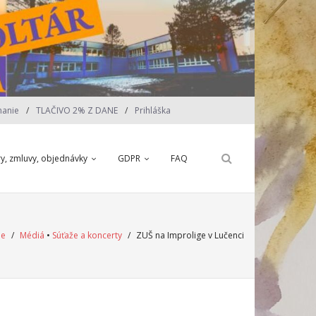
nanie
TLAČIVO 2% Z DANE
Prihláška
ry, zmluvy, objednávky
GDPR
FAQ
e
/
Médiá
•
Súťaže a koncerty
/
ZUŠ na Improlige v Lučenci