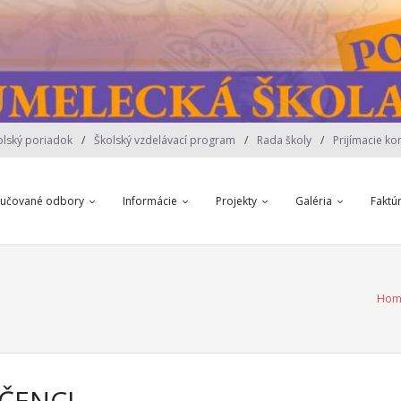
olský poriadok
Školský vzdelávací program
Rada školy
Prijímacie ko
yučované odbory
Informácie
Projekty
Galéria
Faktú
Hom
UČENCI