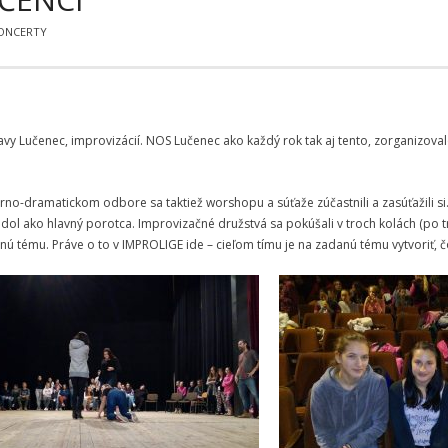
KONCERTY
avy Lučenec, improvizácií. NOS Lučenec ako každý rok tak aj tento, zorganizo
rárno-dramatickom odbore sa taktiež worshopu a súťaže zúčastnili a zasúťažili si.
sadol ako hlavný porotca. Improvizačné družstvá sa pokúšali v troch kolách (po
ú tému. Práve o to v IMPROLIGE ide – cieľom tímu je na zadanú tému vytvoriť, 