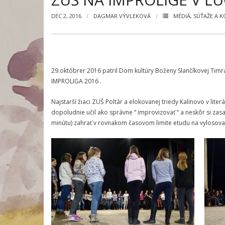
DEC 2, 2016
DAGMAR VÝVLEKOVÁ
MÉDIÁ
,
SÚŤAŽE A 
29.októbrer 2016 patril Dom kultúry Boženy Slančíkovej Timr
IMPROLIGA 2016 .
Najstarší žiaci ZUŠ Poltár a elokovanej triedy Kalinovo v lite
dopoludnie učil ako správne “ improvizovať “ a neskôr si za
minútu) zahrať v rovnakom časovom limite etudu na vylosovan