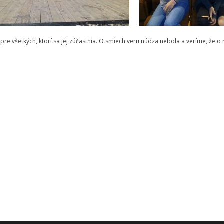
e všetkých, ktorí sa jej zúčastnia. O smiech veru núdza nebola a veríme, že o