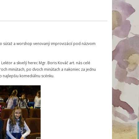
valo súťaž a worshop venovaný improvizácií pod názvom
 Lektor a skvelý herec Mgr. Boris Kováč art. nás celé
 troch minútach, po dvoch minútach a nakoniec za jednu
čo najlepšiu komediálnu scénku.