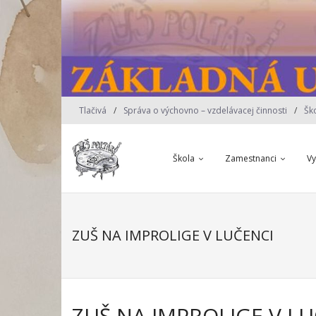
Skip
to
content
Tlačivá
Správa o výchovno – vzdelávacej činnosti
Šk
Škola
Zamestnanci
V
ZUŠ NA IMPROLIGE V LUČENCI
ZUŠ NA IMPROLIGE V L