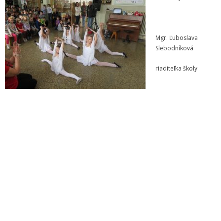
- Dokumenty minedu a statpedu
- Prijímacie konanie
Mgr. Ľuboslava
- Aktuality
Slebodníková
- Informácia pre uchádzača o zamestnanie
riaditeľka školy
- Termíny školských prázdnin
Projekty
- Talentík
- Pódium mladých umelcov
- Cesta za umením
- Projekt Zuška do uška
Galéria