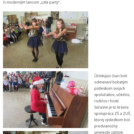
či moderným tancom „Litle party“.
Informácie
- Povinné zverejňovanie informácií
- - Organizačná štruktúra ZUŠ Poltár
- - Zriaďovacia listina ZUŠ Poltár
- - Zoznam platných vnútorných predpisov
- - Dodatok č.1, č.2 k ZL ZUŠ Poltár
Účinkujúci žiaci boli
odmenení bohatým
- - Pedagogická rada
potleskom svojich
spolužiakov, učiteľov,
- Verejné obstarávanie
rodičov i hostí.
Súčasne je to krásna
- - Plán verejného obstarávania
spolupráca ZŠ a ZUŠ,
ktorej výsledkom bol
- - Súhrnná správa za rok 2021
predvianočný
umelecký zážitok.