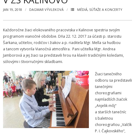
Zamestnanci
JAN 19, 2018
DAGMAR VÝVLEKOVÁ
MÉDIÁ
,
SÚŤAŽE A KONCERTY
- Vedenie školy
- Pedagogickí zamestnanci
Každoročne žiaci elokovaného pracoviska v Kalinove spestria svojím
programom vianočné obdobie. Dňa 22. 12. 2017 za účasti p. starostu
- Nepedagogickí zamestnanci
Šarkana, učiteľov, rodičov i žiakov a p. riaditeľa Mgr. Mella sa hudbou
a tancom vytvorila Vianočná atmosféra. Pani učiteľka Mgr. Andrea
- Etický kódex pedagogických zamestnancov a odborných
Jamborová a jej žiaci sa predstavili hrou na klavíri tradičnými koledami,
zamestnancov
sólovými i štvorručnými skladbami.
Vyučované odbory
Žiaci tanečného
odboru sa predstavili
- Hudobný odbor
tanečnými
choreografiami
- Výtvarný odbor
najmladších žiačok
„Anjelik môj“
- Tanečný odbor
a starších tanečníc
s baletnou
- Literárno – dramatický odbor
choreografiou „Valčík
P. I. Čajkovského“,
- SÚBORY NA ŠKOLE