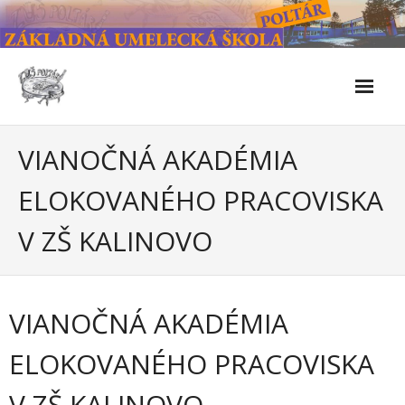
Skip
to
content
Škola
VIANOČNÁ AKADÉMIA
- Kontakty
ELOKOVANÉHO PRACOVISKA
- Facebook
V ZŠ KALINOVO
- História školy
- Súčasnosť
VIANOČNÁ AKADÉMIA
- Naše úspechy od roku 2019 – do 2024
ELOKOVANÉHO PRACOVISKA
- KULTÚRNO-SPOLOČENSKÉ PODUJATIA 2024/2025
V ZŠ KALINOVO