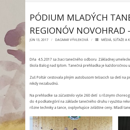
PÓDIUM MLADÝCH TANE
REGIONÓV NOVOHRAD 
JÚN 13, 2017
DAGMAR VÝVLEKOVÁ
MÉDIÁ
,
SÚŤAŽE A 
Dňa 4.5.2017 sa žiaci tanečného odboru Základnej umeleckej 
škola Balog nad Ipľom. Tanečná prehliadka je každoročnou u
Zuš Poltár cestovala plným autobusom tešiacich sa detí na pr
nikdy nezabudnú.
Na prehliadke sa zúčastnilo vyše 260 detí s rôznymi choreogra
do 4 podkategórií na základe tanečného druhu i využitia re
rôzne techniky a tance, ovplyvňujúce zvláštne ceny. Mladí tane