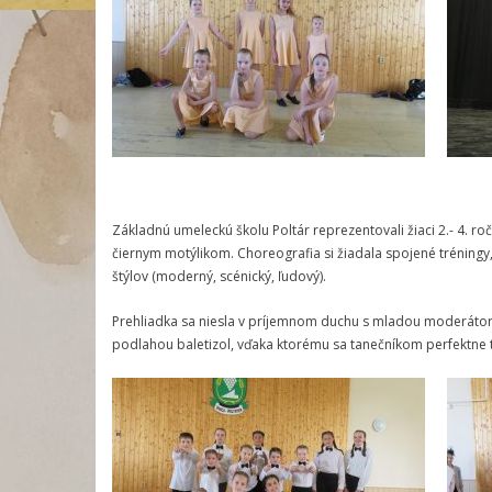
Základnú umeleckú školu Poltár reprezentovali žiaci 2.- 4. ro
čiernym motýlikom. Choreografia si žiadala spojené tréningy, 
štýlov (moderný, scénický, ľudový).
Prehliadka sa niesla v príjemnom duchu s mladou moderátorkou
podlahou baletizol, vďaka ktorému sa tanečníkom perfektne t