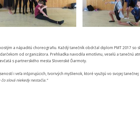
 kostým a nápaditú choreografiu. Každý tanečník obdržal diplom PMT 2017 so s
arčekom od organizátora. Prehliadka navodila emotívnu, veselú a tanečnú atm
ievčatá s partnerského mesta Slovenské Ďarmoty.
ností i veľa inšpirujúcich, tvorivých myšlienok, ktoré využijú vo svojej tanečnej 
 čo slová niekedy nestačia.“