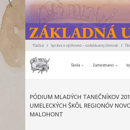
Skip
to
content
Tlačivá
Správa o výchovno – vzdelávacej činnosti
Šk
Škola
Zamestnanci
V
PÓDIUM MLADÝCH TANEČNÍKOV 201
UMELECKÝCH ŠKÔL REGIONÓV NOVO
MALOHONT