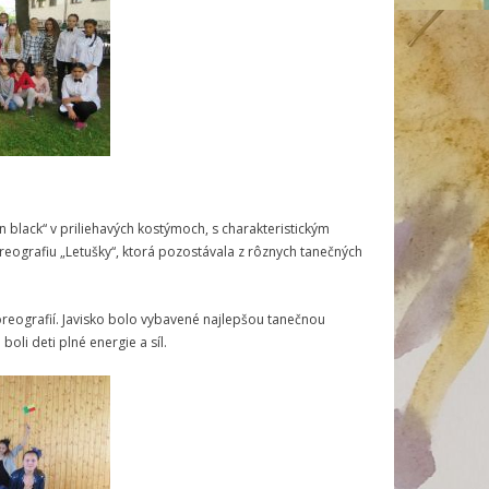
n black“ v priliehavých kostýmoch, s charakteristickým
oreografiu „Letušky“, ktorá pozostávala z rôznych tanečných
oreografií. Javisko bolo vybavené najlepšou tanečnou
li deti plné energie a síl.