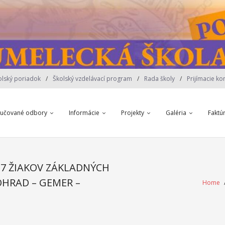
olský poriadok
Školský vzdelávací program
Rada školy
Prijímacie ko
yučované odbory
Informácie
Projekty
Galéria
Faktú
7 ŽIAKOV ZÁKLADNÝCH
HRAD – GEMER –
Home