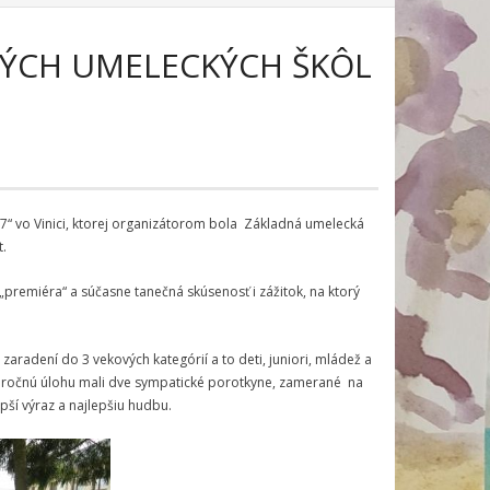
NÝCH UMELECKÝCH ŠKÔL
17“ vo Vinici, ktorej organizátorom bola Základná umelecká
t.
„premiéra“ a súčasne tanečná skúsenosť i zážitok, na ktorý
aradení do 3 vekových kategórií a to deti, juniori, mládež a
 Náročnú úlohu mali dve sympatické porotkyne, zamerané na
epší výraz a najlepšiu hudbu.