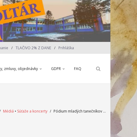
nanie
TLAČIVO 2% Z DANE
Prihláška
ry, zmluvy, objednávky
GDPR
FAQ
/
Médiá
•
Súťaže a koncerty
/
Pódium mladých tanečníkov …