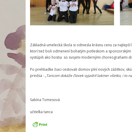
Základná umelecká škola si odniesla krásnu cenu za najlepší
ktorí tiež boli odmenení bohatým potleskom a sponzorským d
vystúpili ako hostia so svojimi modernými choreografiami d
Po prehliadke žiaci cestovali domov plní nových zážitkov, skúse
predsa :
„Tancom dokáže človek vyjadriť takmer všetko, i to na
Sabína Tomesová
učiteľka tanca