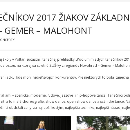
ČNÍKOV 2017 ŽIAKOV ZÁKLAD
– GEMER – MALOHONT
KONCERTY
školy v Poltári zúčastnili tanečnej prehliadky „Pódium mladých tanečníkov 20
dalosťou, na ktorej sa stretnú ZUŠ-ky z regionóv Novohrad – Gemer – Malohon
ehliadku, kde mohli vidieť svojich konkurentov. Pre niektorých to bola tanečná 
fiami – scénické, moderné, ľudové, jazzové i hip-hopové tance. Tanečníci boli z
kvizít, a to malé choreografie, show dance, open show dance a scénické tance.
čníci obdržali ceny za najlepší kostým, najlepšiu techniku, najlepší nápad, najl