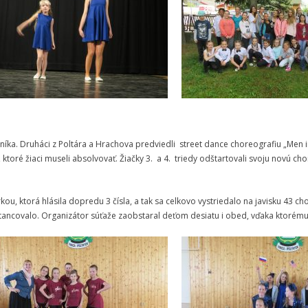
čníka. Druháci z Poltára a Hrachova predviedli street dance choreografiu „Men i
ktoré žiaci museli absolvovať. Žiačky 3. a 4. triedy odštartovali svoju novú ch
, ktorá hlásila dopredu 3 čísla, a tak sa celkovo vystriedalo na javisku 43 ch
ancovalo. Organizátor súťaže zaobstaral deťom desiatu i obed, vďaka ktorému bo