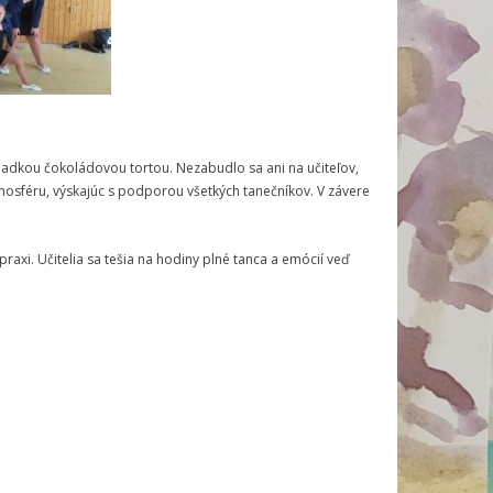
ladkou čokoládovou tortou. Nezabudlo sa ani na učiteľov,
osféru, výskajúc s podporou všetkých tanečníkov. V závere
praxi. Učitelia sa tešia na hodiny plné tanca a emócií veď