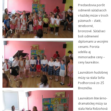
- Dokumenty minedu a statpedu
Predsedovia porôt
odmenili súťažiacich
- Prijímacie konanie
v každej múze v troch
pásmach – zlaté,
- Aktuality
strieborné,
bronzové. Súťažiaci
- Informácia pre uchádzača o zamestnanie
boli odmenení
diplomami a vecnými
- Termíny školských prázdnin
cenami. Porota
udelila aj
Projekty
mimoriadne ceny –
ceny laureátov.
- Talentík
Laureátom hudobnej
- Pódium mladých umelcov
múzy sa stala Sofia
Podhorcová zo ZŠ
- Cesta za umením
Breznička.
- Projekt Zuška do uška
Laureátom literárno-
dramatickej múzy sa
Galéria
stala Nela Ridzoňová