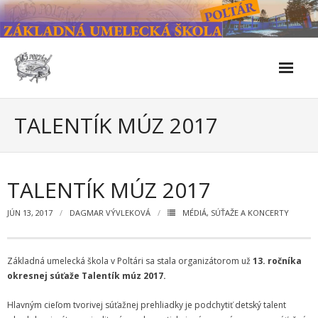
Skip
to
content
Škola
TALENTÍK MÚZ 2017
- Kontakty
- Facebook
TALENTÍK MÚZ 2017
- História školy
JÚN 13, 2017
DAGMAR VÝVLEKOVÁ
MÉDIÁ
,
SÚŤAŽE A KONCERTY
- Súčasnosť
Základná umelecká škola v Poltári sa stala organizátorom už
13. ročníka
- Naše úspechy od roku 2019 – do 2024
okresnej súťaže Talentík múz 2017.
- KULTÚRNO-SPOLOČENSKÉ PODUJATIA 2024/2025
Hlavným cieľom tvorivej súťažnej prehliadky je podchytiť detský talent