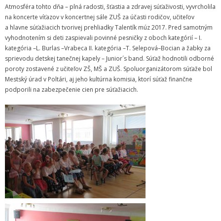
Atmosféra tohto dňa – plná radosti, šťastia a zdravej súťaživosti, vyvrcholila
na koncerte víťazov v koncertnej sále ZUŠ za účasti rodičov, učiteľov
Informácie
a hlavne súťažiacich tvorivej prehliadky Talentík múz 2017. Pred samotným
vyhodnotením si deti zaspievali povinné pesničky z oboch kategórií – I.
- Povinné zverejňovanie informácií
kategória –L. Burlas –Vrabeca II. kategória –T. Selepová–Bocian a žabky za
sprievodu detskej tanečnej kapely – Junior´s band. Súťaž hodnotili odborné
- - Organizačná štruktúra ZUŠ Poltár
poroty zostavené z učiteľov ZŠ, MŠ a ZUŠ. Spoluorganizátorom súťaže bol
Mestský úrad v Poltári, aj jeho kultúrna komisia, ktorí súťaž finančne
- - Zriaďovacia listina ZUŠ Poltár
podporili na zabezpečenie cien pre súťažiacich.
- - Zoznam platných vnútorných predpisov
- - Dodatok č.1, č.2 k ZL ZUŠ Poltár
- - Pedagogická rada
- Verejné obstarávanie
- - Plán verejného obstarávania
- - Súhrnná správa za rok 2021