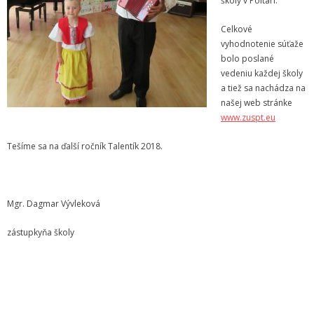
školy v Poltári.
- - ZMLUVY 2022
Celkové
vyhodnotenie súťaže
- - ZMLUVY 2021
bolo poslané
vedeniu každej školy
- - ZMLUVY 2020
a tiež sa nachádza na
našej web stránke
- Objednávky
www.zuspt.eu
- - OBJEDNÁVKY 2026
Tešíme sa na ďalší ročník Talentík 2018.
- - OBJEDNÁVKY 2025
Mgr. Dagmar Vývleková
- - OBJEDNÁVKY 2024
zástupkyňa školy
- - OBJEDNÁVKY 2023
- - OBJEDNÁVKY 2022
- - OBJEDNÁVKY 2021