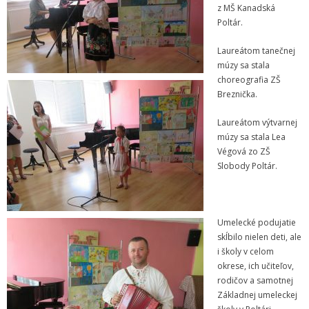
z MŠ Kanadská
- Pozvánky na koncerty
Poltár.
- Koncerty
Laureátom tanečnej
múzy sa stala
- Súťaže
choreografia ZŠ
Breznička.
- Výstavy VO
Laureátom výtvarnej
- Videá
múzy sa stala Lea
Végová zo ZŠ
- Absolventské tablá
Slobody Poltár.
Faktúry, zmluvy, objednávky
- Zmluvy
Umelecké podujatie
skĺbilo nielen deti, ale
- - ZMLUVY 2025
i školy v celom
okrese, ich učiteľov,
- - ZMLUVY 2024
rodičov a samotnej
Základnej umeleckej
- - ZMLUVY 2023