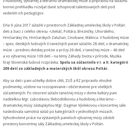
v hudobnej, výtvarnej a literárno-dramatickej múze a prípravou na súťažnú
Zamestnanci
tvorivú prehliadku rozvíjať dané schopnosti talentovaných detí pod
vedením ich pedagógov.
- Vedenie školy
Dňa 9. júna 2017 súťažili v priestoroch Základnej umeleckej školy v Poltári
- Pedagogickí zamestnanci
deti a žiaci z celého okresu –Utekáč, Poltára, Brezničky, Uhorského,
Hrnčiarskej Vsi, Hrnčiarskych Zalužian, Cinobane, Málinca. V hudobnej múze
- Nepedagogickí zamestnanci
– spev, detských ľudových či tanečných piesní súťažilo 28 detí, v dramatickej
múze – prednes detskej poézie a prózy 26 detí, v tanečnej múze – 46 detí
- Etický kódex pedagogických zamestnancov a odborných
a vo výtvarnej múze 109 detí – na témy Záhady života v prírode, Muzika
zamestnancov
hraj! Slovenská ľudová rozprávka.
Spolu sa zúčastnilo v I. a II. kategórii
209 detí zo základných a materských škôl okresu Poltár.
Vyučované odbory
Aby sa deti i pani učiteľky dobre cítili, ZUŠ a RZ pripravilo vhodné
- Hudobný odbor
podmienky, učebne na rozospievanie i občerstvenie pre všetkých
zúčastnených. Po otvorení súťaže tanečnej múzy v dome kultúry pani
- Výtvarný odbor
riaditeľkou Mgr. Ľuboslavou Slebodníkovou a hudobnej a literárno –
dramatickej múzy zástupkyňou Mgr. Dagmar Vývlekovou v koncertnej sále
- Tanečný odbor
nasledovala samotná súťaž po kategóriách v jednotlivých múzach.
Vyhodnotené práce na výstavných paneloch výtvarnej múzy zdobili
- Literárno – dramatický odbor
priestory koncertnej sály Základnej umeleckej školy v Poltári.
- SÚBORY NA ŠKOLE