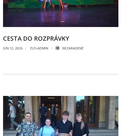
- Dokumenty minedu a statpedu
- Prijímacie konanie
- Aktuality
CESTA DO ROZPRÁVKY
- Informácia pre uchádzača o zamestnanie
JÚN 12, 2026
ZUS-ADMIN
NEZARADENÉ
- Termíny školských prázdnin
Projekty
- Talentík
- Pódium mladých umelcov
- Cesta za umením
- Projekt Zuška do uška
Galéria