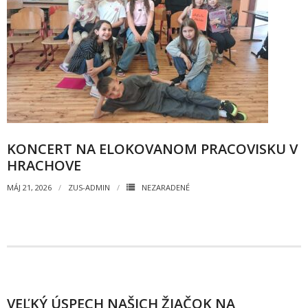
- - ZMLUVY 2022
- - ZMLUVY 2021
- - ZMLUVY 2020
- Objednávky
- - OBJEDNÁVKY 2026
KONCERT NA ELOKOVANOM PRACOVISKU V
HRACHOVE
- - OBJEDNÁVKY 2025
MÁJ 21, 2026
ZUS-ADMIN
NEZARADENÉ
- - OBJEDNÁVKY 2024
- - OBJEDNÁVKY 2023
- - OBJEDNÁVKY 2022
- - OBJEDNÁVKY 2021
VEĽKÝ ÚSPECH NAŠICH ŽIAČOK NA