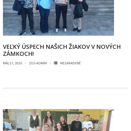
- Pozvánky na koncerty
- Koncerty
- Súťaže
- Výstavy VO
VEĽKÝ ÚSPECH NAŠICH ŽIAKOV V NOVÝCH
ZÁMKOCH!
- Videá
MÁJ 21, 2026
ZUS-ADMIN
NEZARADENÉ
- Absolventské tablá
Faktúry, zmluvy, objednávky
- Zmluvy
- - ZMLUVY 2025
- - ZMLUVY 2024
- - ZMLUVY 2023