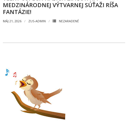
- - OBJEDNÁVKY 2020
MEDZINÁRODNEJ VÝTVARNEJ SÚŤAŽI RÍŠA
FANTÁZIE!
- Faktúry
MÁJ 21, 2026
ZUS-ADMIN
NEZARADENÉ
- - FAKTÚRY 2026
- - FAKTÚRY 2025
- - FAKTÚRY 2024
- - FAKTÚRY 2023
- - FAKTÚRY 2022
- - FAKTÚRY 2021
- - FAKTÚRY 2020
GDPR
- INFORMÁCIE / spracúvanie osobných údajov