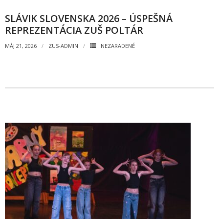
- Mlčanlivosť
SLÁVIK SLOVENSKA 2026 – ÚSPEŠNÁ
REPREZENTÁCIA ZUŠ POLTÁR
- Návrh na začatie konania o ochrane os.údajov
MÁJ 21, 2026
ZUS-ADMIN
NEZARADENÉ
- Súhlas so spracovaním osobných údajov
FAQ