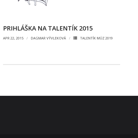
- - ZMLUVY 2022
- - ZMLUVY 2021
PRIHLÁŠKA NA TALENTÍK 2015
- - ZMLUVY 2020
APR 22, 2015
DAGMAR VÝVLEKOVÁ
TALENTÍK MÚZ 2019
- Objednávky
- - OBJEDNÁVKY 2026
- - OBJEDNÁVKY 2025
- - OBJEDNÁVKY 2024
- - OBJEDNÁVKY 2023
- - OBJEDNÁVKY 2022
- - OBJEDNÁVKY 2021