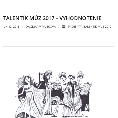
- Pozvánky na koncerty
TALENTÍK MÚZ 2017 – VYHODNOTENIE
- Koncerty
JÚN 12, 2015
DAGMAR VÝVLEKOVÁ
PROJEKTY
,
TALENTÍK MÚZ 2019
- Súťaže
- Výstavy VO
- Videá
- Absolventské tablá
Faktúry, zmluvy, objednávky
- Zmluvy
- - ZMLUVY 2025
- - ZMLUVY 2024
- - ZMLUVY 2023