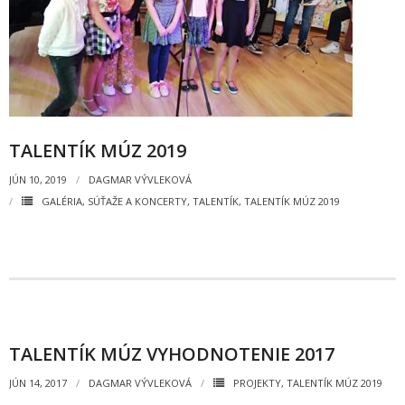
Informácie
- Povinné zverejňovanie informácií
- - Organizačná štruktúra ZUŠ Poltár
TALENTÍK MÚZ 2019
- - Zriaďovacia listina ZUŠ Poltár
JÚN 10, 2019
DAGMAR VÝVLEKOVÁ
- - Zoznam platných vnútorných predpisov
GALÉRIA
,
SÚŤAŽE A KONCERTY
,
TALENTÍK
,
TALENTÍK MÚZ 2019
- - Dodatok č.1, č.2 k ZL ZUŠ Poltár
- - Pedagogická rada
- Verejné obstarávanie
- - Plán verejného obstarávania
TALENTÍK MÚZ VYHODNOTENIE 2017
- - Súhrnná správa za rok 2021
JÚN 14, 2017
DAGMAR VÝVLEKOVÁ
PROJEKTY
,
TALENTÍK MÚZ 2019