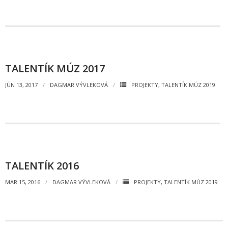
- Dokumenty minedu a statpedu
- Prijímacie konanie
- Aktuality
TALENTÍK MÚZ 2017
- Informácia pre uchádzača o zamestnanie
JÚN 13, 2017
DAGMAR VÝVLEKOVÁ
PROJEKTY
,
TALENTÍK MÚZ 2019
- Termíny školských prázdnin
Projekty
- Talentík
- Pódium mladých umelcov
TALENTÍK 2016
- Cesta za umením
MAR 15, 2016
DAGMAR VÝVLEKOVÁ
PROJEKTY
,
TALENTÍK MÚZ 2019
- Projekt Zuška do uška
Galéria