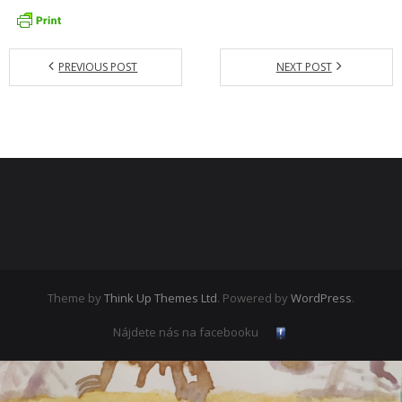
Zamestnanci
- Vedenie školy
PREVIOUS POST
NEXT POST
- Pedagogickí zamestnanci
- Nepedagogickí zamestnanci
- Etický kódex pedagogických zamestnancov a odborných
zamestnancov
Vyučované odbory
- Hudobný odbor
- Výtvarný odbor
Theme by
Think Up Themes Ltd
. Powered by
WordPress
.
- Tanečný odbor
Nájdete nás na facebooku
- Literárno – dramatický odbor
- SÚBORY NA ŠKOLE