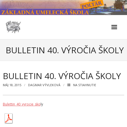
Skip
to
content
Škola
BULLETIN 40. VÝROČIA ŠKOLY
- Kontakty
- Facebook
BULLETIN 40. VÝROČIA ŠKOLY
- História školy
MÁJ 18, 2015
DAGMAR VÝVLEKOVÁ
NA STIAHNUTIE
- Súčasnosť
Bulettin_40_vyrocie_sko
ly
- Naše úspechy od roku 2019 – do 2024
- KULTÚRNO-SPOLOČENSKÉ PODUJATIA 2024/2025