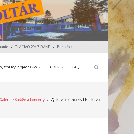
nanie
TLAČIVO 2% Z DANE
Prihláška
ry, zmluvy, objednávky
GDPR
FAQ
Galéria
•
Súťaže a koncerty
/
Výchovné koncerty Hrachovo …