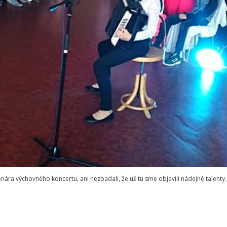
nára výchovného koncertu, ani nezbadali, že už tu sme objavili nádejné talenty. 