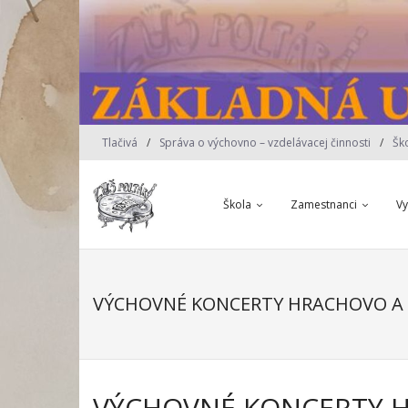
Skip
to
content
Tlačivá
Správa o výchovno – vzdelávacej činnosti
Šk
Škola
Zamestnanci
V
VÝCHOVNÉ KONCERTY HRACHOVO A
VÝCHOVNÉ KONCERTY 