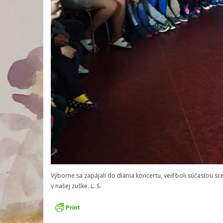
Výborne sa zapájali do diania koncertu, veď boli súčasťou sce
v našej zuške. Ľ. S.