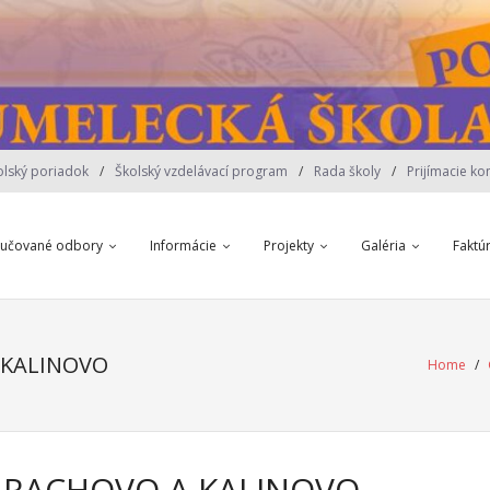
olský poriadok
Školský vzdelávací program
Rada školy
Prijímacie ko
yučované odbory
Informácie
Projekty
Galéria
Faktú
 KALINOVO
Home
/
HRACHOVO A KALINOVO