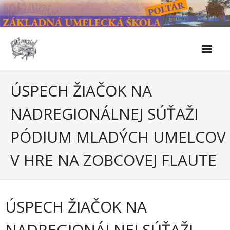
Skip
to
content
Škola
ÚSPECH ŽIAČOK NA
- Kontakty
NADREGIONÁLNEJ SÚŤAŽI
- Facebook
PÓDIUM MLADÝCH UMELCOV
- História školy
V HRE NA ZOBCOVEJ FLAUTE
- Súčasnosť
- Naše úspechy od roku 2019 – do 2024
ÚSPECH ŽIAČOK NA
- KULTÚRNO-SPOLOČENSKÉ PODUJATIA 2024/2025
NADREGIONÁLNEJ SÚŤAŽI