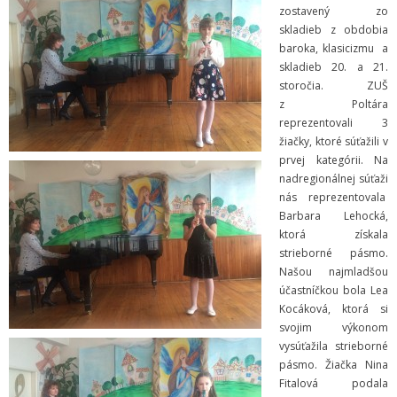
zostavený zo
skladieb z obdobia
Informácie
baroka, klasicizmu a
skladieb 20. a 21.
- Povinné zverejňovanie informácií
storočia. ZUŠ
z Poltára
- - Organizačná štruktúra ZUŠ Poltár
reprezentovali 3
žiačky, ktoré súťažili v
- - Zriaďovacia listina ZUŠ Poltár
prvej kategórii. Na
nadregionálnej súťaži
- - Zoznam platných vnútorných predpisov
nás reprezentovala
Barbara Lehocká,
- - Dodatok č.1, č.2 k ZL ZUŠ Poltár
ktorá získala
strieborné pásmo.
- - Pedagogická rada
Našou najmladšou
účastníčkou bola Lea
- Verejné obstarávanie
Kocáková, ktorá si
svojim výkonom
- - Plán verejného obstarávania
vysúťažila strieborné
pásmo. Žiačka Nina
- - Súhrnná správa za rok 2021
Fitalová podala