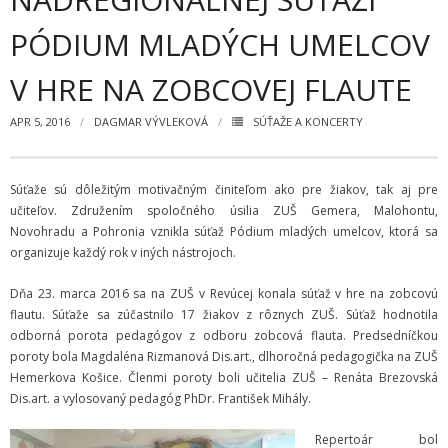
Zamestnanci
PÓDIUM MLADÝCH UMELCOV
- Vedenie školy
V HRE NA ZOBCOVEJ FLAUTE
- Pedagogickí zamestnanci
APR 5, 2016
DAGMAR VÝVLEKOVÁ
SÚŤAŽE A KONCERTY
- Nepedagogickí zamestnanci
- Etický kódex pedagogických zamestnancov a odborných
Súťaže sú dôležitým motivačným činiteľom ako pre žiakov, tak aj pre
zamestnancov
učiteľov. Združením spoločného úsilia ZUŠ Gemera, Malohontu,
Novohradu a Pohronia vznikla súťaž Pódium mladých umelcov, ktorá sa
Vyučované odbory
organizuje každý rok v iných nástrojoch.
- Hudobný odbor
Dňa 23. marca 2016 sa na ZUŠ v Revúcej konala súťaž v hre na zobcovú
flautu. Súťaže sa zúčastnilo 17 žiakov z rôznych ZUŠ. Súťaž hodnotila
- Výtvarný odbor
odborná porota pedagógov z odboru zobcová flauta. Predsedníčkou
poroty bola Magdaléna Rizmanová Dis.art., dlhoročná pedagogička na ZUŠ
- Tanečný odbor
Hemerkova Košice. Členmi poroty boli učitelia ZUŠ – Renáta Brezovská
Dis.art. a vylosovaný pedagóg PhDr. František Mihály.
- Literárno – dramatický odbor
Repertoár bol
- SÚBORY NA ŠKOLE