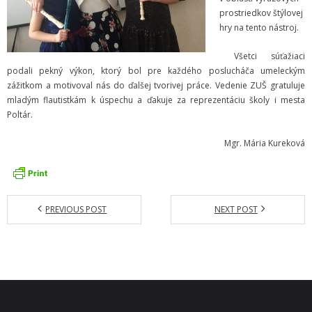
prostriedkov štýlovej
- Pozvánky na koncerty
hry na tento nástroj.
- Koncerty
Všetci súťažiaci
podali pekný výkon, ktorý bol pre každého poslucháča umeleckým
- Súťaže
zážitkom a motivoval nás do ďalšej tvorivej práce. Vedenie ZUŠ gratuluje
mladým flautistkám k úspechu a ďakuje za reprezentáciu školy i mesta
- Výstavy VO
Poltár.
- Videá
Mgr. Mária Kureková
- Absolventské tablá
Faktúry, zmluvy, objednávky
PREVIOUS POST
NEXT POST
- Zmluvy
- - ZMLUVY 2025
- - ZMLUVY 2024
- - ZMLUVY 2023