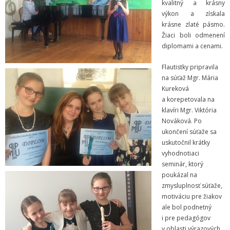
kvalitný a krásny
- Dokumenty minedu a statpedu
výkon a získala
krásne zlaté pásmo.
- Prijímacie konanie
Žiaci boli odmenení
diplomami a cenami.
- Aktuality
Flautistky pripravila
- Informácia pre uchádzača o zamestnanie
na súťaž Mgr. Mária
Kureková
- Termíny školských prázdnin
a korepetovala na
klavíri Mgr. Viktória
Projekty
Nováková. Po
ukončení súťaže sa
- Talentík
uskutočnil krátky
vyhodnotiaci
- Pódium mladých umelcov
seminár, ktorý
poukázal na
- Cesta za umením
zmysluplnosť súťaže,
motiváciu pre žiakov
- Projekt Zuška do uška
ale bol podnetný
i pre pedagógov
Galéria
v oblasti výrazových