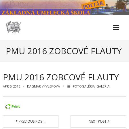
Skip
to
content
Škola
PMU 2016 ZOBCOVÉ FLAUTY
- Kontakty
- Facebook
PMU 2016 ZOBCOVÉ FLAUTY
- História školy
APR 5, 2016
DAGMAR VÝVLEKOVÁ
FOTOGALÉRIA
,
GALÉRIA
- Súčasnosť
- Naše úspechy od roku 2019 – do 2024
- KULTÚRNO-SPOLOČENSKÉ PODUJATIA 2024/2025
PREVIOUS POST
NEXT POST