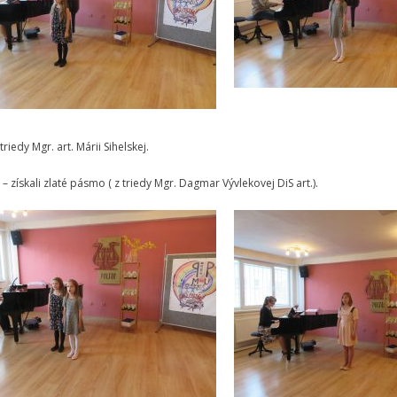
iedy Mgr. art. Márii Sihelskej.
 – získali zlaté pásmo ( z triedy Mgr. Dagmar Vývlekovej DiS art.).