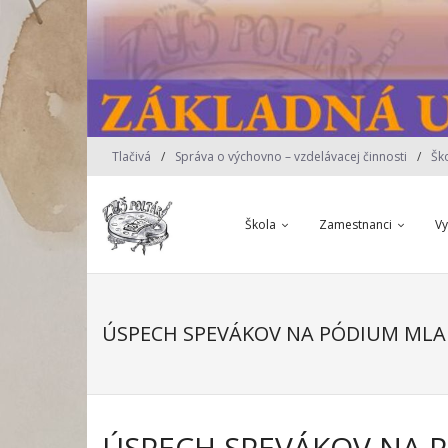
Skip
to
content
Tlačivá
Správa o výchovno – vzdelávacej činnosti
Šk
Škola
Zamestnanci
V
ÚSPECH SPEVÁKOV NA PÓDIUM MLA
ÚSPECH SPEVÁKOV NA 