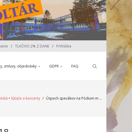
nanie
TLAČIVO 2% Z DANE
Prihláška
ry, zmluvy, objednávky
GDPR
FAQ
édiá
•
Súťaže a koncerty
/
Úspech spevákov na Pódium m …
18