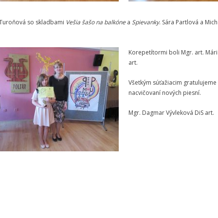
 Turoňová so skladbami
Vešia šašo na balkóne
a
Spievanky
. Sára Partlová a Mi
Korepetítormi boli Mgr. art. Mári
art.
Všetkým súťažiacim gratulujeme a
nacvičovaní nových piesní.
Mgr. Dagmar Vývleková DiS art.