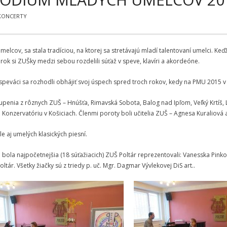
 KONCERTY
elcov, sa stala tradíciou, na ktorej sa stretávajú mladí talentovaní umelci.
rok si ZUŠky medzi sebou rozdelili súťaž v speve, klavíri a akordeóne.
 speváci sa rozhodli obhájiť svoj úspech spred troch rokov, kedy na PMU 2015 v
penia z rôznych ZUŠ – Hnúšťa, Rimavská Sobota, Balog nad Ipľom, Veľký Krtíš, 
nzervatóriu v Košiciach. Členmi poroty boli učitelia ZUŠ – Agnesa Kuraliová a 
e aj umelých klasických piesní.
ré bola najpočetnejšia (18 súťažiacich) ZUŠ Poltár reprezentovali: Vanesska Pin
r. Všetky žiačky sú z triedy p. uč. Mgr. Dagmar Vývlekovej DiS art..