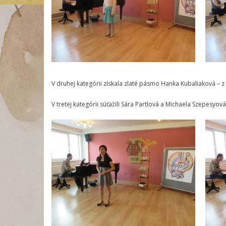
V druhej kategórii získala zlaté pásmo Hanka Kubaliaková – z tr
V tretej kategórii súťažili Sára Partlová a Michaela Szepesyová