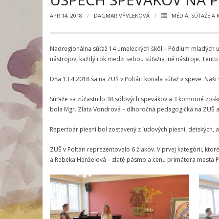
APR 14, 2018
DAGMAR VÝVLEKOVÁ
MÉDIÁ
,
SÚŤAŽE A
Nadregionálna súťaž 14 umeleckých škôl – Pódium mladých um
nástrojov, každý rok medzi sebou súťažia iné nástroje. Tento 
Dňa 13.4 2018 sa na ZUŠ v Poltári konala súťaž v speve. Naši
Súťaže sa zúčastnilo 38 sólových spevákov a 3 komorné zosku
bola Mgr. Zlata Vondrová – dlhoročná pedagogička na ZUŠ a Ko
Repertoár piesní bol zostavený z ľudových piesní, detských, al
ZUŠ v Poltári reprezentovalo 6 žiakov. V prvej kategórii, kto
a Rebeka Henžeľová – zlaté pásmo a cenu primátora mesta Poltá