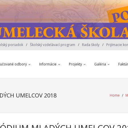
olský poriadok
Školský vzdelávací program
Rada školy
Prijímacie ko
yučované odbory
Informácie
Projekty
Galéria
Faktú
DÝCH UMELCOV 2018
Home
/
M
PÓDIUM MLADÝCH UMELCOV 20