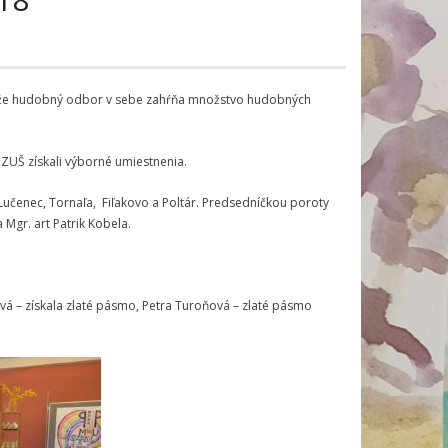
 Keďže hudobný odbor v sebe zahŕňa množstvo hudobných
 ZUŠ získali výborné umiestnenia.
Lučenec, Tornaľa, Fiľakovo a Poltár. Predsedníčkou poroty
Mgr. art Patrik Kobela.
ková – získala zlaté pásmo, Petra Turoňová – zlaté pásmo