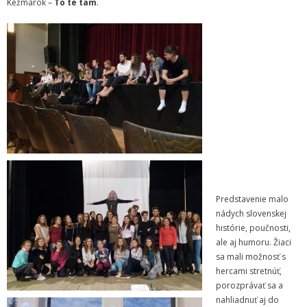
Kežmarok –
To te tam
.
Zamestnanci
- Vedenie školy
- Pedagogickí zamestnanci
- Nepedagogickí zamestnanci
- Etický kódex pedagogických zamestnancov a odborných
zamestnancov
Vyučované odbory
- Hudobný odbor
Predstavenie malo
nádych slovenskej
- Výtvarný odbor
histórie, poučnosti,
ale aj humoru. Žiaci
- Tanečný odbor
sa mali možnosť s
hercami stretnúť,
- Literárno – dramatický odbor
porozprávať sa a
nahliadnuť aj do
- SÚBORY NA ŠKOLE