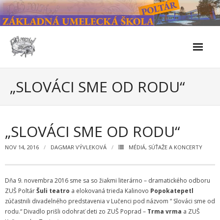
Skip
to
content
Škola
„SLOVÁCI SME OD RODU“
- Kontakty
- Facebook
„SLOVÁCI SME OD RODU“
- História školy
NOV 14, 2016
DAGMAR VÝVLEKOVÁ
MÉDIÁ
,
SÚŤAŽE A KONCERTY
- Súčasnosť
Dňa 9. novembra 2016 sme sa so žiakmi literárno – dramatického odboru
- Naše úspechy od roku 2019 – do 2024
ZUŠ Poltár
Šuli teatro
a elokovaná trieda Kalinovo
Popokatepetl
zúčastnili divadelného predstavenia v Lučenci pod názvom “ Slováci sme od
- KULTÚRNO-SPOLOČENSKÉ PODUJATIA 2024/2025
rodu.“ Divadlo prišli odohrať deti zo ZUŠ Poprad –
Trma vrma
a ZUŠ