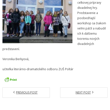
celkovej prípravy
divadelnej hry.
Informácie
Predstavenie a
poobedňajší
- Povinné zverejňovanie informácií
workshop sa žiakom
veľmi páčil a nabudil
- - Organizačná štruktúra ZUŠ Poltár
ich k ďalšiemu
tvoreniu nových
- - Zriaďovacia listina ZUŠ Poltár
divadelných
predstavení.
- - Zoznam platných vnútorných predpisov
Veronika Berkyová,
- - Dodatok č.1, č.2 k ZL ZUŠ Poltár
učiteľka literárno-dramatického odboru ZUŠ Poltár
- - Pedagogická rada
- Verejné obstarávanie
- - Plán verejného obstarávania
PREVIOUS POST
NEXT POST
- - Súhrnná správa za rok 2021