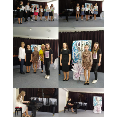
- Pozvánky na koncerty
- Koncerty
- Súťaže
- Výstavy VO
- Videá
- Absolventské tablá
Faktúry, zmluvy, objednávky
- Zmluvy
- - ZMLUVY 2025
- - ZMLUVY 2024
- - ZMLUVY 2023