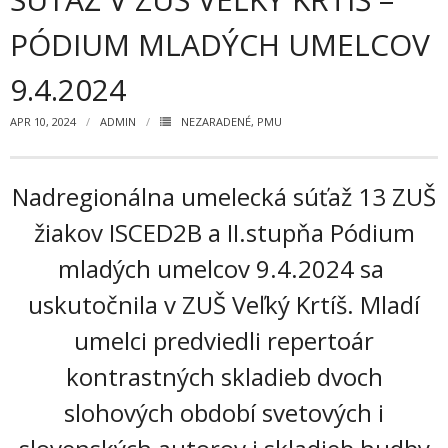
Zamestnanci
PÓDIUM MLADÝCH UMELCOV
- Vedenie školy
9.4.2024
- Pedagogickí zamestnanci
APR 10, 2024
ADMIN
NEZARADENÉ
,
PMU
- Nepedagogickí zamestnanci
- Etický kódex pedagogických zamestnancov a odborných
Nadregionálna umelecká súťaž 13 ZUŠ
zamestnancov
žiakov ISCED2B a II.stupňa Pódium
Vyučované odbory
mladých umelcov 9.4.2024 sa
- Hudobný odbor
uskutočnila v ZUŠ Veľký Krtíš. Mladí
- Výtvarný odbor
umelci predviedli repertoár
- Tanečný odbor
kontrastných skladieb dvoch
- Literárno – dramatický odbor
slohových období svetových i
- SÚBORY NA ŠKOLE