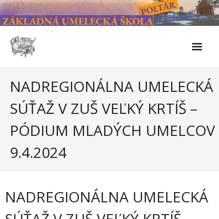
Skip
to
content
Škola
NADREGIONÁLNA UMELECKÁ
- Kontakty
SÚŤAŽ V ZUŠ VEĽKÝ KRTÍŠ –
- Facebook
PÓDIUM MLADÝCH UMELCOV
- História školy
9.4.2024
- Súčasnosť
- Naše úspechy od roku 2019 – do 2024
NADREGIONÁLNA UMELECKÁ
- KULTÚRNO-SPOLOČENSKÉ PODUJATIA 2024/2025
SÚŤAŽ V ZUŠ VEĽKÝ KRTÍŠ –