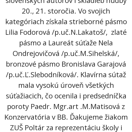
slovenských autorov i skladieb hudby
20., 21. storočia. Vo svojich
Informácie
kategóriach získala strieborné pásmo
- Povinné zverejňovanie informácií
Lilia Fodorová /p.uč.N.Lakatoš/, zlaté
- - Organizačná štruktúra ZUŠ Poltár
pásmo a Laureát súťaže Nela
- - Zriaďovacia listina ZUŠ Poltár
Ondrejovičová /p.uč.M.Sihelská/,
- - Zoznam platných vnútorných predpisov
bronzové pásmo Bronislava Garajová
/p.uč.Ľ.Slebodníková/. Klavírna sútaž
- - Dodatok č.1, č.2 k ZL ZUŠ Poltár
mala vysokú úroveň všetkých
- - Pedagogická rada
súťažiacich, čo ocenila i predsedníčka
- Verejné obstarávanie
poroty Paedr. Mgr.art .M.Matisová z
- - Plán verejného obstarávania
Konzervatória v BB. Ďakujeme žiakom
- - Súhrnná správa za rok 2021
ZUŠ Poltár za reprezentáciu školy i