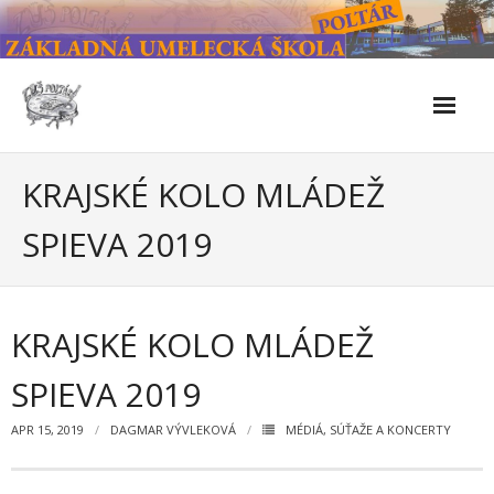
Skip
to
content
Škola
KRAJSKÉ KOLO MLÁDEŽ
- Kontakty
SPIEVA 2019
- Facebook
- História školy
KRAJSKÉ KOLO MLÁDEŽ
- Súčasnosť
SPIEVA 2019
- Naše úspechy od roku 2019 – do 2024
APR 15, 2019
DAGMAR VÝVLEKOVÁ
MÉDIÁ
,
SÚŤAŽE A KONCERTY
- KULTÚRNO-SPOLOČENSKÉ PODUJATIA 2024/2025