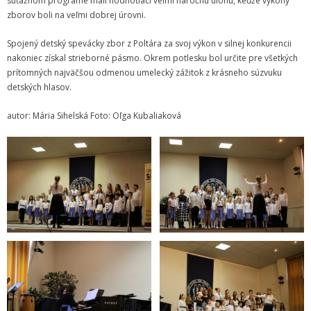
súťažnom programe mali hodnotiaci veľmi náročnú úlohu, keďže výkony
zborov boli na veľmi dobrej úrovni.
Informácie
Spojený detský spevácky zbor z Poltára za svoj výkon v silnej konkurencii
- Povinné zverejňovanie informácií
nakoniec získal strieborné pásmo. Okrem potlesku bol určite pre všetkých
prítomných najväčšou odmenou umelecký zážitok z krásneho súzvuku
- - Organizačná štruktúra ZUŠ Poltár
detských hlasov.
- - Zriaďovacia listina ZUŠ Poltár
autor: Mária Sihelská Foto: Oľga Kubaliaková
- - Zoznam platných vnútorných predpisov
- - Dodatok č.1, č.2 k ZL ZUŠ Poltár
- - Pedagogická rada
- Verejné obstarávanie
- - Plán verejného obstarávania
- - Súhrnná správa za rok 2021