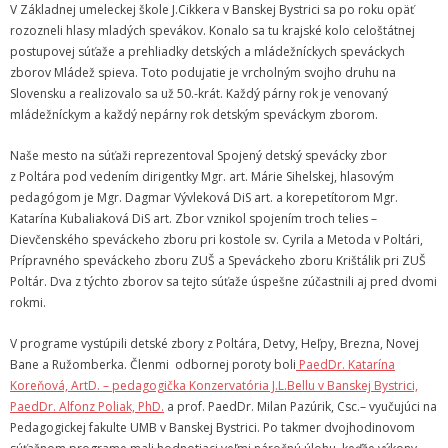
Zamestnanci
V Základnej umeleckej škole J.Cikkera v Banskej Bystrici sa po roku opäť
rozozneli hlasy mladých spevákov. Konalo sa tu krajské kolo celoštátnej
- Vedenie školy
postupovej súťaže a prehliadky detských a mládežníckych speváckych
zborov Mládež spieva. Toto podujatie je vrcholným svojho druhu na
- Pedagogickí zamestnanci
Slovensku a realizovalo sa už 50.-krát. Každý párny rok je venovaný
mládežníckym a každý nepárny rok detským speváckym zborom.
- Nepedagogickí zamestnanci
Naše mesto na súťaži reprezentoval Spojený detský spevácky zbor
- Etický kódex pedagogických zamestnancov a odborných
z Poltára pod vedením dirigentky Mgr. art. Márie Sihelskej, hlasovým
zamestnancov
pedagógom je Mgr. Dagmar Vývleková DiS art. a korepetítorom Mgr.
Katarína Kubaliaková DiS art. Zbor vznikol spojením troch telies –
Vyučované odbory
Dievčenského speváckeho zboru pri kostole sv. Cyrila a Metoda v Poltári,
Prípravného speváckeho zboru ZUŠ a Speváckeho zboru Krištálik pri ZUŠ
- Hudobný odbor
Poltár. Dva z týchto zborov sa tejto súťaže úspešne zúčastnili aj pred dvomi
rokmi.
- Výtvarný odbor
V programe vystúpili detské zbory z Poltára, Detvy, Heľpy, Brezna, Novej
- Tanečný odbor
Bane a Ružomberka. Členmi odbornej poroty boli
PaedDr. Katarína
Koreňová, ArtD. – pedagogička Konzervatória J.L.Bellu v Banskej Bystrici,
- Literárno – dramatický odbor
PaedDr. Alfonz Poliak, PhD.
a prof. PaedDr. Milan Pazúrik, Csc.– vyučujúci na
Pedagogickej fakulte UMB v Banskej Bystrici. Po takmer dvojhodinovom
- SÚBORY NA ŠKOLE