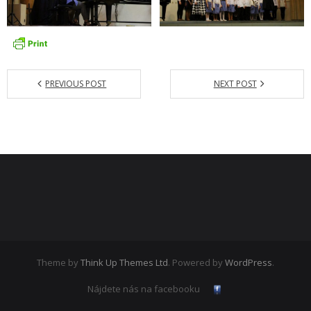
- Dokumenty minedu a statpedu
- Prijímacie konanie
- Aktuality
PREVIOUS POST
NEXT POST
- Informácia pre uchádzača o zamestnanie
- Termíny školských prázdnin
Projekty
- Talentík
- Pódium mladých umelcov
- Cesta za umením
Theme by
Think Up Themes Ltd
. Powered by
WordPress
.
- Projekt Zuška do uška
Nájdete nás na facebooku
Galéria