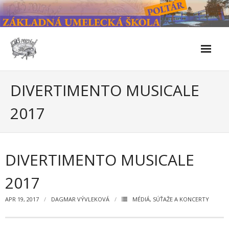
Skip
to
content
Škola
DIVERTIMENTO MUSICALE
- Kontakty
2017
- Facebook
- História školy
DIVERTIMENTO MUSICALE
- Súčasnosť
2017
- Naše úspechy od roku 2019 – do 2024
APR 19, 2017
DAGMAR VÝVLEKOVÁ
MÉDIÁ
,
SÚŤAŽE A KONCERTY
- KULTÚRNO-SPOLOČENSKÉ PODUJATIA 2024/2025