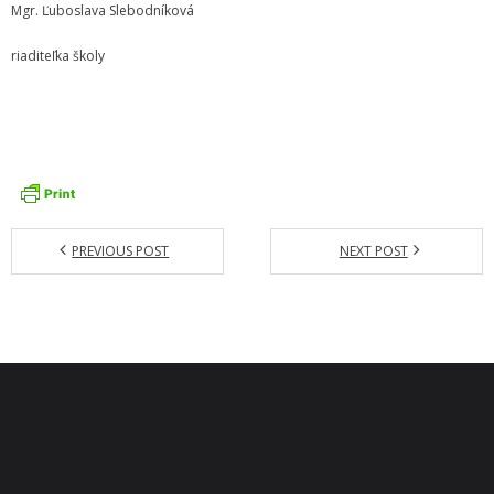
Mgr. Ľuboslava Slebodníková
- Dokumenty minedu a statpedu
riaditeľka školy
- Prijímacie konanie
- Aktuality
- Informácia pre uchádzača o zamestnanie
- Termíny školských prázdnin
Projekty
PREVIOUS POST
NEXT POST
- Talentík
- Pódium mladých umelcov
- Cesta za umením
- Projekt Zuška do uška
Galéria