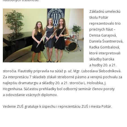
Informácie
Základnú umeleckú
školu Poltár
- Povinné zverejňovanie informácií
reprezentovalo trio
priečnych fláut –
- - Organizačná štruktúra ZUŠ Poltár
Denisa Garajová,
Daniela Švantnerová,
- - Zriaďovacia listina ZUŠ Poltár
Radka Gombalová,
ktoré interpretovali
- - Zoznam platných vnútorných predpisov
skladby baroka
a hudby 20. a 21.
- - Dodatok č.1, č.2 k ZL ZUŠ Poltár
storočia. Flautistky pripravila na súťaž p. uč. Mgr. Ľuboslava Slebodníková.
Za interpretáciu 7 skladieb získali strieborné pásmo a verejnú pochvalu za
- - Pedagogická rada
najlepšiu dramaturgiu a skladby 20. a 21. storočia L. Holoubka, J.
Hogenhuisa. Súčasťou prehliadky bol odborný seminár členov poroty
- Verejné obstarávanie
a odovzdanie vzácnych diplomov.
Vedenie ZUŠ gratuluje k úspechu i reprezentáciu ZUŠ i mesta Poltár.
- - Plán verejného obstarávania
- - Súhrnná správa za rok 2021