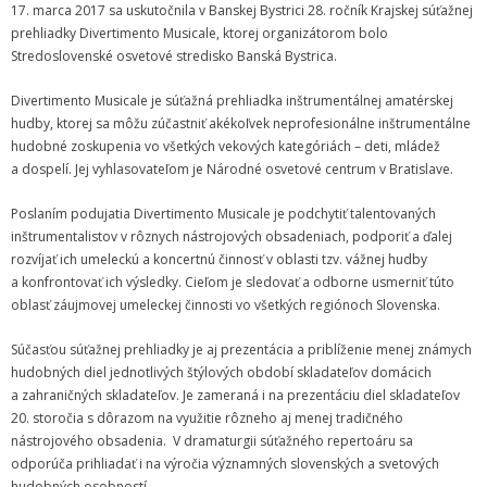
Zamestnanci
17. marca 2017 sa uskutočnila v Banskej Bystrici 28. ročník Krajskej súťažnej
prehliadky Divertimento Musicale, ktorej organizátorom bolo
- Vedenie školy
Stredoslovenské osvetové stredisko Banská Bystrica.
- Pedagogickí zamestnanci
Divertimento Musicale je súťažná prehliadka inštrumentálnej amatérskej
hudby, ktorej sa môžu zúčastniť akékoľvek neprofesionálne inštrumentálne
- Nepedagogickí zamestnanci
hudobné zoskupenia vo všetkých vekových kategóriách – deti, mládež
a dospelí. Jej vyhlasovateľom je Národné osvetové centrum v Bratislave.
- Etický kódex pedagogických zamestnancov a odborných
zamestnancov
Poslaním podujatia Divertimento Musicale je podchytiť talentovaných
inštrumentalistov v rôznych nástrojových obsadeniach, podporiť a ďalej
Vyučované odbory
rozvíjať ich umeleckú a koncertnú činnosť v oblasti tzv. vážnej hudby
a konfrontovať ich výsledky. Cieľom je sledovať a odborne usmerniť túto
- Hudobný odbor
oblasť záujmovej umeleckej činnosti vo všetkých regiónoch Slovenska.
- Výtvarný odbor
Súčasťou súťažnej prehliadky je aj prezentácia a priblíženie menej známych
hudobných diel jednotlivých štýlových období skladateľov domácich
- Tanečný odbor
a zahraničných skladateľov. Je zameraná i na prezentáciu diel skladateľov
20. storočia s dôrazom na využitie rôzneho aj menej tradičného
- Literárno – dramatický odbor
nástrojového obsadenia. V dramaturgii súťažného repertoáru sa
odporúča prihliadať i na výročia významných slovenských a svetových
- SÚBORY NA ŠKOLE
hudobných osobností.