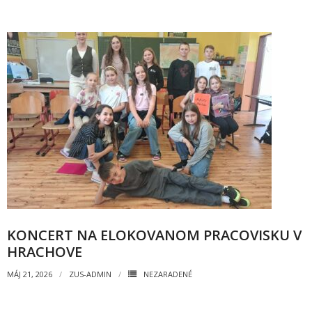
- - ZMLUVY 2022
- - ZMLUVY 2021
- - ZMLUVY 2020
- Objednávky
- - OBJEDNÁVKY 2026
- - OBJEDNÁVKY 2025
- - OBJEDNÁVKY 2024
KONCERT NA ELOKOVANOM PRACOVISKU V
- - OBJEDNÁVKY 2023
HRACHOVE
- - OBJEDNÁVKY 2022
MÁJ 21, 2026
ZUS-ADMIN
NEZARADENÉ
- - OBJEDNÁVKY 2021