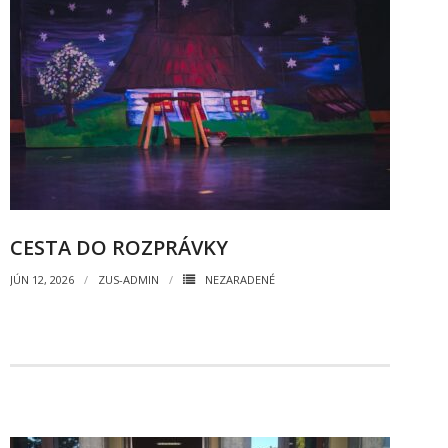
- Dokumenty minedu a statpedu
- Prijímacie konanie
- Aktuality
- Informácia pre uchádzača o zamestnanie
- Termíny školských prázdnin
Projekty
CESTA DO ROZPRÁVKY
- Talentík
JÚN 12, 2026
ZUS-ADMIN
NEZARADENÉ
- Pódium mladých umelcov
- Cesta za umením
- Projekt Zuška do uška
Galéria