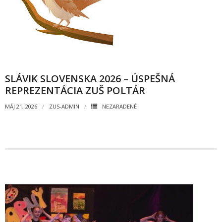
- Mlčanlivosť
- Návrh na začatie konania o ochrane os.údajov
- Súhlas so spracovaním osobných údajov
FAQ
SLÁVIK SLOVENSKA 2026 – ÚSPEŠNÁ
REPREZENTÁCIA ZUŠ POLTÁR
MÁJ 21, 2026
ZUS-ADMIN
NEZARADENÉ