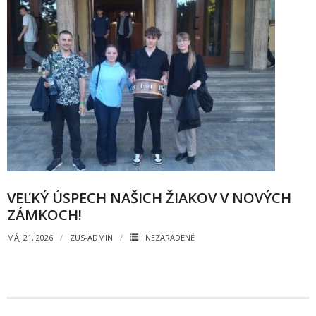
- Pozvánky na koncerty
- Koncerty
- Súťaže
- Výstavy VO
- Videá
- Absolventské tablá
VEĽKÝ ÚSPECH NAŠICH ŽIAKOV V NOVÝCH
Faktúry, zmluvy, objednávky
ZÁMKOCH!
- Zmluvy
MÁJ 21, 2026
ZUS-ADMIN
NEZARADENÉ
- - ZMLUVY 2025
- - ZMLUVY 2024
- - ZMLUVY 2023