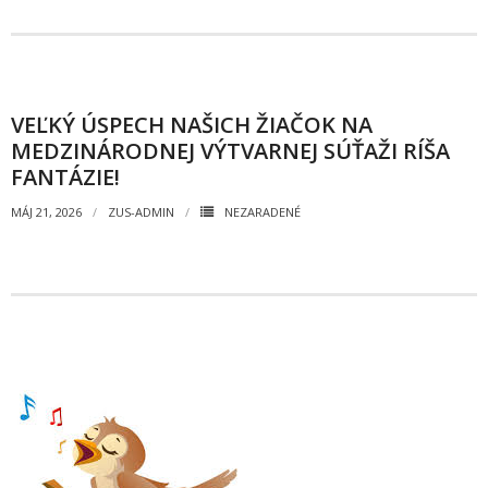
- - OBJEDNÁVKY 2020
- Faktúry
- - FAKTÚRY 2026
VEĽKÝ ÚSPECH NAŠICH ŽIAČOK NA
MEDZINÁRODNEJ VÝTVARNEJ SÚŤAŽI RÍŠA
- - FAKTÚRY 2025
FANTÁZIE!
- - FAKTÚRY 2024
MÁJ 21, 2026
ZUS-ADMIN
NEZARADENÉ
- - FAKTÚRY 2023
- - FAKTÚRY 2022
- - FAKTÚRY 2021
- - FAKTÚRY 2020
GDPR
- INFORMÁCIE / spracúvanie osobných údajov