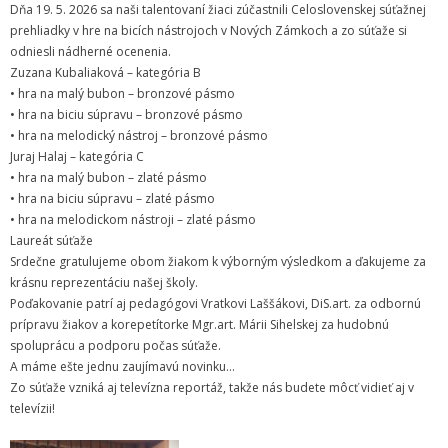
Zamestnanci
Dňa 19. 5. 2026 sa naši talentovaní žiaci zúčastnili Celoslovenskej súťažnej
prehliadky v hre na bicích nástrojoch v Nových Zámkoch a zo súťaže si
- Vedenie školy
odniesli nádherné ocenenia.
Zuzana Kubaliaková – kategória B
- Pedagogickí zamestnanci
• hra na malý bubon – bronzové pásmo
• hra na biciu súpravu – bronzové pásmo
- Nepedagogickí zamestnanci
• hra na melodický nástroj – bronzové pásmo
Juraj Halaj – kategória C
- Etický kódex pedagogických zamestnancov a odborných
• hra na malý bubon – zlaté pásmo
zamestnancov
• hra na biciu súpravu – zlaté pásmo
• hra na melodickom nástroji – zlaté pásmo
Vyučované odbory
Laureát súťaže
Srdečne gratulujeme obom žiakom k výborným výsledkom a ďakujeme za
- Hudobný odbor
krásnu reprezentáciu našej školy.
Poďakovanie patrí aj pedagógovi Vratkovi Laššákovi, DiS.art. za odbornú
- Výtvarný odbor
prípravu žiakov a korepetítorke Mgr.art. Márii Sihelskej za hudobnú
spoluprácu a podporu počas súťaže.
- Tanečný odbor
A máme ešte jednu zaujímavú novinku…
Zo súťaže vzniká aj televízna reportáž, takže nás budete môcť vidieť aj v
- Literárno – dramatický odbor
televízii!
- SÚBORY NA ŠKOLE