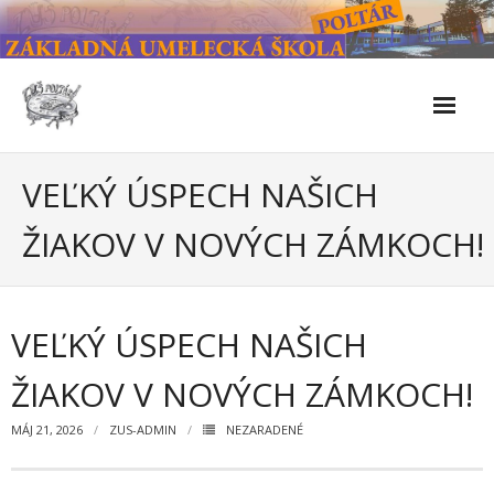
Skip
to
content
Škola
VEĽKÝ ÚSPECH NAŠICH
- Kontakty
ŽIAKOV V NOVÝCH ZÁMKOCH!
- Facebook
- História školy
VEĽKÝ ÚSPECH NAŠICH
- Súčasnosť
ŽIAKOV V NOVÝCH ZÁMKOCH!
- Naše úspechy od roku 2019 – do 2024
MÁJ 21, 2026
ZUS-ADMIN
NEZARADENÉ
- KULTÚRNO-SPOLOČENSKÉ PODUJATIA 2024/2025