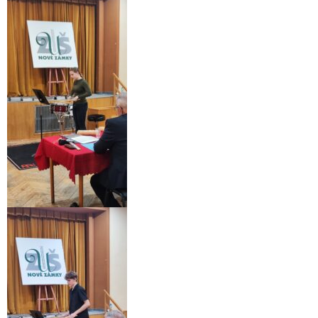
Informácie
- Povinné zverejňovanie informácií
- - Organizačná štruktúra ZUŠ Poltár
- - Zriaďovacia listina ZUŠ Poltár
- - Zoznam platných vnútorných predpisov
- - Dodatok č.1, č.2 k ZL ZUŠ Poltár
- - Pedagogická rada
- Verejné obstarávanie
- - Plán verejného obstarávania
- - Súhrnná správa za rok 2021