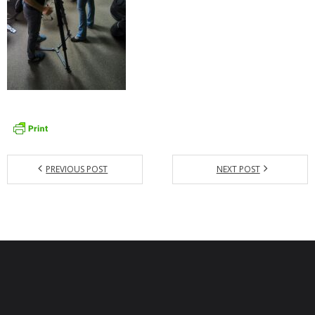
- Mlčanlivosť
- Návrh na začatie konania o ochrane os.údajov
- Súhlas so spracovaním osobných údajov
FAQ
PREVIOUS POST
NEXT POST