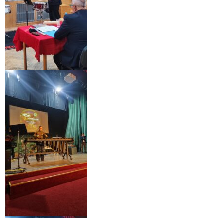
- Dokumenty minedu a statpedu
- Prijímacie konanie
- Aktuality
- Informácia pre uchádzača o zamestnanie
- Termíny školských prázdnin
Projekty
- Talentík
- Pódium mladých umelcov
- Cesta za umením
- Projekt Zuška do uška
Galéria