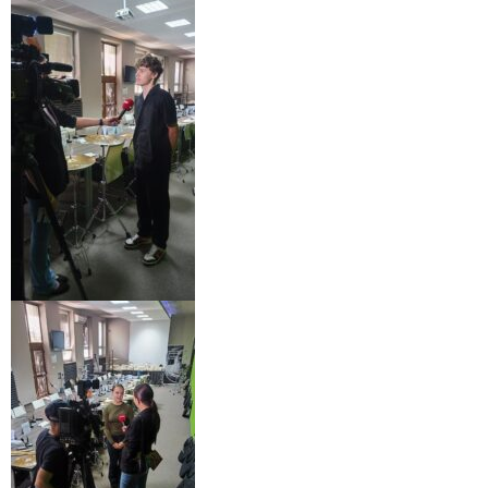
- - OBJEDNÁVKY 2020
- Faktúry
- - FAKTÚRY 2026
- - FAKTÚRY 2025
- - FAKTÚRY 2024
- - FAKTÚRY 2023
- - FAKTÚRY 2022
- - FAKTÚRY 2021
- - FAKTÚRY 2020
GDPR
- INFORMÁCIE / spracúvanie osobných údajov