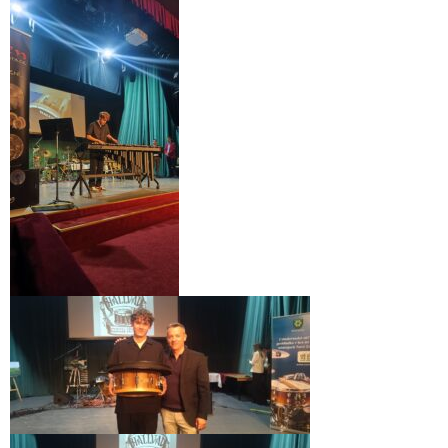
- Pozvánky na koncerty
- Koncerty
- Súťaže
- Výstavy VO
- Videá
- Absolventské tablá
Faktúry, zmluvy, objednávky
- Zmluvy
- - ZMLUVY 2025
- - ZMLUVY 2024
- - ZMLUVY 2023