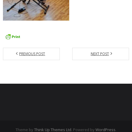
PREVIOUS POST
NEXT POST
Theme by
Think Up Themes Ltd
. Powered by
WordPress
.