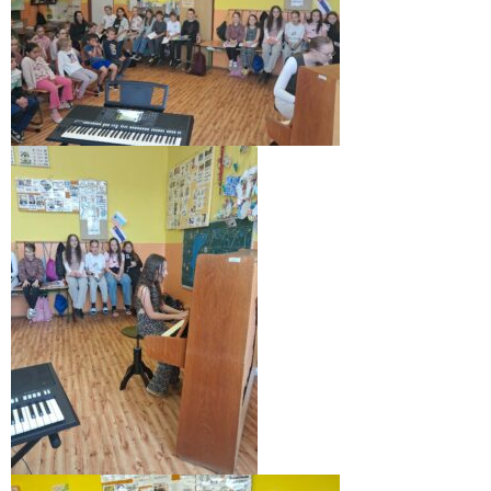
Informácie
- Povinné zverejňovanie informácií
- - Organizačná štruktúra ZUŠ Poltár
- - Zriaďovacia listina ZUŠ Poltár
- - Zoznam platných vnútorných predpisov
- - Dodatok č.1, č.2 k ZL ZUŠ Poltár
- - Pedagogická rada
- Verejné obstarávanie
- - Plán verejného obstarávania
- - Súhrnná správa za rok 2021