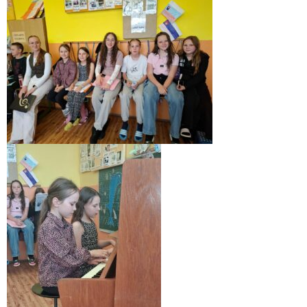
- Dokumenty minedu a statpedu
- Prijímacie konanie
- Aktuality
- Informácia pre uchádzača o zamestnanie
- Termíny školských prázdnin
Projekty
- Talentík
- Pódium mladých umelcov
- Cesta za umením
- Projekt Zuška do uška
Galéria