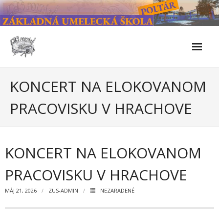
Skip
to
content
Škola
KONCERT NA ELOKOVANOM
- Kontakty
PRACOVISKU V HRACHOVE
- Facebook
- História školy
KONCERT NA ELOKOVANOM
- Súčasnosť
PRACOVISKU V HRACHOVE
- Naše úspechy od roku 2019 – do 2024
MÁJ 21, 2026
ZUS-ADMIN
NEZARADENÉ
- KULTÚRNO-SPOLOČENSKÉ PODUJATIA 2024/2025