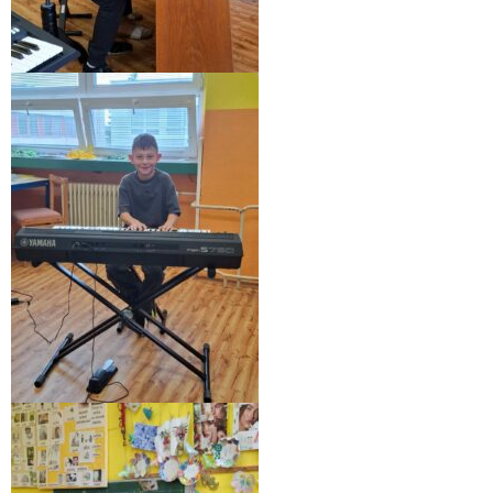
- - OBJEDNÁVKY 2020
- Faktúry
- - FAKTÚRY 2026
- - FAKTÚRY 2025
- - FAKTÚRY 2024
- - FAKTÚRY 2023
- - FAKTÚRY 2022
- - FAKTÚRY 2021
- - FAKTÚRY 2020
GDPR
- INFORMÁCIE / spracúvanie osobných údajov