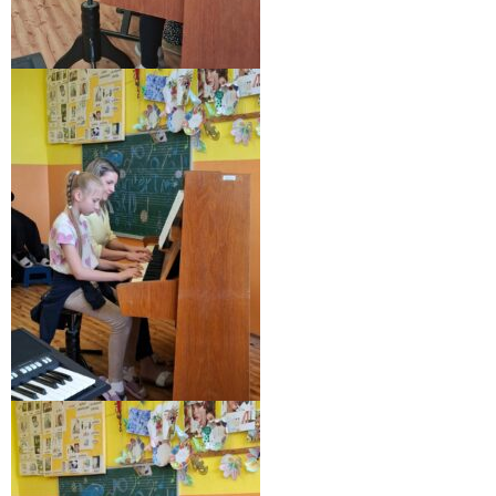
- Pozvánky na koncerty
- Koncerty
- Súťaže
- Výstavy VO
- Videá
- Absolventské tablá
Faktúry, zmluvy, objednávky
- Zmluvy
- - ZMLUVY 2025
- - ZMLUVY 2024
- - ZMLUVY 2023