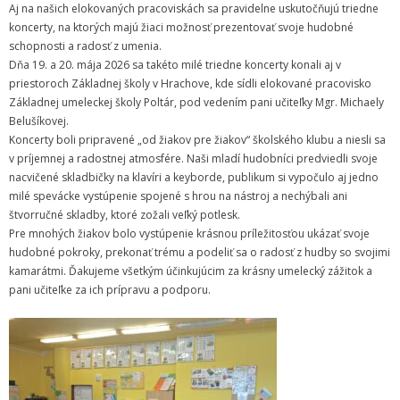
Zamestnanci
Aj na našich elokovaných pracoviskách sa pravidelne uskutočňujú triedne
koncerty, na ktorých majú žiaci možnosť prezentovať svoje hudobné
- Vedenie školy
schopnosti a radosť z umenia.
Dňa 19. a 20. mája 2026 sa takéto milé triedne koncerty konali aj v
- Pedagogickí zamestnanci
priestoroch Základnej školy v Hrachove, kde sídli elokované pracovisko
Základnej umeleckej školy Poltár, pod vedením pani učiteľky Mgr. Michaely
- Nepedagogickí zamestnanci
Belušíkovej.
Koncerty boli pripravené „od žiakov pre žiakov“ školského klubu a niesli sa
- Etický kódex pedagogických zamestnancov a odborných
v príjemnej a radostnej atmosfére. Naši mladí hudobníci predviedli svoje
zamestnancov
nacvičené skladbičky na klavíri a keyborde, publikum si vypočulo aj jedno
milé spevácke vystúpenie spojené s hrou na nástroj a nechýbali ani
Vyučované odbory
štvorručné skladby, ktoré zožali veľký potlesk.
Pre mnohých žiakov bolo vystúpenie krásnou príležitosťou ukázať svoje
- Hudobný odbor
hudobné pokroky, prekonať trému a podeliť sa o radosť z hudby so svojimi
kamarátmi. Ďakujeme všetkým účinkujúcim za krásny umelecký zážitok a
- Výtvarný odbor
pani učiteľke za ich prípravu a podporu.
- Tanečný odbor
- Literárno – dramatický odbor
- SÚBORY NA ŠKOLE