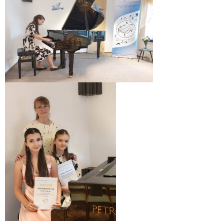
Informácie
- Povinné zverejňovanie informácií
- - Organizačná štruktúra ZUŠ Poltár
- - Zriaďovacia listina ZUŠ Poltár
- - Zoznam platných vnútorných predpisov
- - Dodatok č.1, č.2 k ZL ZUŠ Poltár
- - Pedagogická rada
- Verejné obstarávanie
- - Plán verejného obstarávania
- - Súhrnná správa za rok 2021