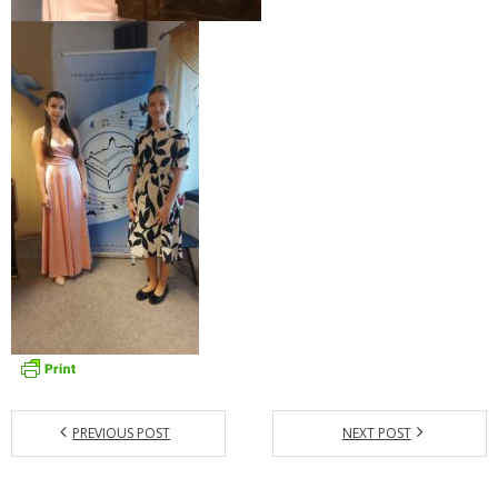
- Dokumenty minedu a statpedu
- Prijímacie konanie
- Aktuality
- Informácia pre uchádzača o zamestnanie
- Termíny školských prázdnin
Projekty
- Talentík
- Pódium mladých umelcov
- Cesta za umením
- Projekt Zuška do uška
PREVIOUS POST
NEXT POST
Galéria