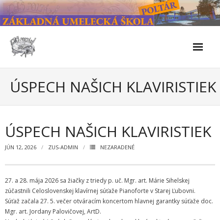
Skip
to
content
Škola
ÚSPECH NAŠICH KLAVIRISTIEK
- Kontakty
- Facebook
ÚSPECH NAŠICH KLAVIRISTIEK
- História školy
JÚN 12, 2026
ZUS-ADMIN
NEZARADENÉ
- Súčasnosť
27. a 28. mája 2026 sa žiačky z triedy p. uč. Mgr. art. Márie Sihelskej
- Naše úspechy od roku 2019 – do 2024
zúčastnili Celoslovenskej klavírnej súťaže Pianoforte v Starej Ľubovni.
Súťaž začala 27. 5. večer otváracím koncertom hlavnej garantky súťaže doc.
- KULTÚRNO-SPOLOČENSKÉ PODUJATIA 2024/2025
Mgr. art. Jordany Palovičovej, ArtD.