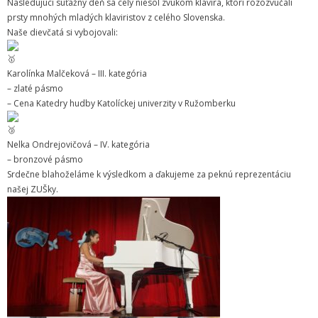
Nasledujúci súťažný deň sa celý niesol zvukom klavíra, ktorí rozozvučali
Zamestnanci
prsty mnohých mladých klaviristov z celého Slovenska.
Naše dievčatá si vybojovali:
- Vedenie školy
- Pedagogickí zamestnanci
Karolínka Malčeková – III. kategória
– zlaté pásmo
- Nepedagogickí zamestnanci
– Cena Katedry hudby Katolíckej univerzity v Ružomberku
- Etický kódex pedagogických zamestnancov a odborných
zamestnancov
Nelka Ondrejovičová – IV. kategória
– bronzové pásmo
Vyučované odbory
Srdečne blahoželáme k výsledkom a ďakujeme za peknú reprezentáciu
našej ZUŠky.
- Hudobný odbor
- Výtvarný odbor
- Tanečný odbor
- Literárno – dramatický odbor
- SÚBORY NA ŠKOLE