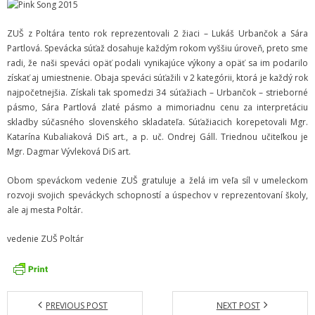
Informácie
ZUŠ z Poltára tento rok reprezentovali 2 žiaci – Lukáš Urbančok a Sára
Partlová. Spevácka súťaž dosahuje každým rokom vyššiu úroveň, preto sme
- Povinné zverejňovanie informácií
radi, že naši speváci opäť podali vynikajúce výkony a opäť sa im podarilo
získať aj umiestnenie. Obaja speváci súťažili v 2 kategórii, ktorá je každý rok
- - Organizačná štruktúra ZUŠ Poltár
najpočetnejšia. Získali tak spomedzi 34 súťažiach – Urbančok – strieborné
pásmo, Sára Partlová zlaté pásmo a mimoriadnu cenu za interpretáciu
- - Zriaďovacia listina ZUŠ Poltár
skladby súčasného slovenského skladateľa. Súťažiacich korepetovali Mgr.
Katarína Kubaliaková DiS art., a p. uč. Ondrej Gáll. Triednou učiteľkou je
- - Zoznam platných vnútorných predpisov
Mgr. Dagmar Vývleková DiS art.
- - Dodatok č.1, č.2 k ZL ZUŠ Poltár
Obom speváckom vedenie ZUŠ gratuluje a želá im veľa síl v umeleckom
rozvoji svojich speváckych schopností a úspechov v reprezentovaní školy,
- - Pedagogická rada
ale aj mesta Poltár.
- Verejné obstarávanie
vedenie ZUŠ Poltár
- - Plán verejného obstarávania
- - Súhrnná správa za rok 2021
PREVIOUS POST
NEXT POST