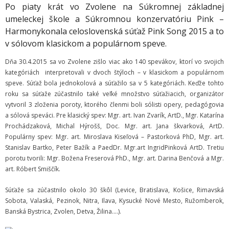
Zamestnanci
Po piaty krát vo Zvolene na Súkromnej základnej
umeleckej škole a Súkromnou konzervatóriu Pink –
- Vedenie školy
Harmonykonala celoslovenská súťaž Pink Song 2015 a to
v sólovom klasickom a populárnom speve.
- Pedagogickí zamestnanci
Dňa 30.4.2015 sa vo Zvolene zišlo viac ako 140 spevákov, ktorí vo svojich
- Nepedagogickí zamestnanci
kategóriách interpretovali v dvoch štýloch – v klasickom a populárnom
speve. Súťaž bola jednokolová a súťažilo sa v 5 kategóriách. Keďže tohto
- Etický kódex pedagogických zamestnancov a odborných
roku sa súťaže zúčastnilo také veľké množstvo súťažiacich, organizátor
zamestnancov
vytvoril 3 zloženia poroty, ktorého členmi boli sólisti opery, pedagógovia
a sólová speváci. Pre klasický spev: Mgr. art. Ivan Zvarík, ArtD., Mgr. Katarína
Vyučované odbory
Prochádzaková, Michal Hýrošš, Doc. Mgr. art. Jana škvarková, ArtD.
Populárny spev: Mgr. art. Miroslava Kiseľová – Pastorková PhD, Mgr. art.
- Hudobný odbor
Stanislav Bartko, Peter Bažík a PaedDr. Mgr.art IngridPinková ArtD. Tretiu
porotu tvorili: Mgr. Božena Freserová PhD., Mgr. art. Darina Benčová a Mgr.
- Výtvarný odbor
art. Róbert Smiščík.
- Tanečný odbor
Súťaže sa zúčastnilo okolo 30 škôl (Levice, Bratislava, Košice, Rimavská
Sobota, Valaská, Pezinok, Nitra, Ilava, Kysucké Nové Mesto, Ružomberok,
- Literárno – dramatický odbor
Banská Bystrica, Zvolen, Detva, Žilina….).
- SÚBORY NA ŠKOLE