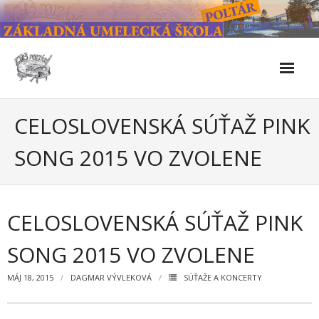
Skip
to
content
Škola
CELOSLOVENSKÁ SÚŤAŽ PINK
- Kontakty
SONG 2015 VO ZVOLENE
- Facebook
- História školy
CELOSLOVENSKÁ SÚŤAŽ PINK
- Súčasnosť
SONG 2015 VO ZVOLENE
- Naše úspechy od roku 2019 – do 2024
MÁJ 18, 2015
DAGMAR VÝVLEKOVÁ
SÚŤAŽE A KONCERTY
- KULTÚRNO-SPOLOČENSKÉ PODUJATIA 2024/2025