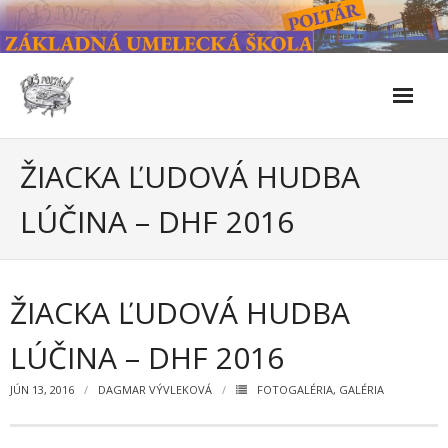
Skip
to
content
Škola
ŽIACKA ĽUDOVÁ HUDBA
- Kontakty
LÚČINA – DHF 2016
- Facebook
- História školy
ŽIACKA ĽUDOVÁ HUDBA
- Súčasnosť
LÚČINA – DHF 2016
- Naše úspechy od roku 2019 – do 2024
JÚN 13, 2016
DAGMAR VÝVLEKOVÁ
FOTOGALÉRIA
,
GALÉRIA
- KULTÚRNO-SPOLOČENSKÉ PODUJATIA 2024/2025