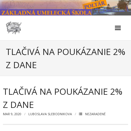
Skip
to
content
Škola
TLAČIVÁ NA POUKÁZANIE 2%
- Kontakty
Z DANE
- Facebook
- História školy
TLAČIVÁ NA POUKÁZANIE 2%
- Súčasnosť
Z DANE
- Naše úspechy od roku 2019 – do 2024
MAR 9, 2020
LUBOSLAVA SLEBODNIKOVA
NEZARADENÉ
- KULTÚRNO-SPOLOČENSKÉ PODUJATIA 2024/2025