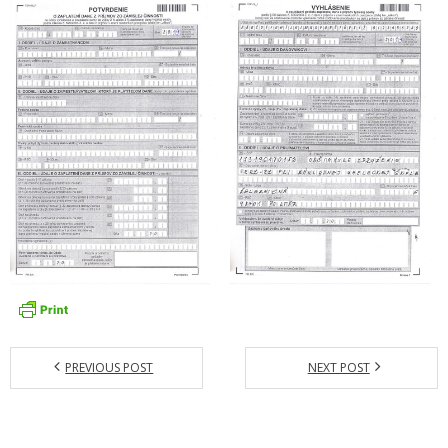
Zamestnanci
- Vedenie školy
- Pedagogickí zamestnanci
- Nepedagogickí zamestnanci
- Etický kódex pedagogických zamestnancov a odborných
zamestnancov
Vyučované odbory
- Hudobný odbor
- Výtvarný odbor
- Tanečný odbor
PREVIOUS POST
NEXT POST
- Literárno – dramatický odbor
- SÚBORY NA ŠKOLE