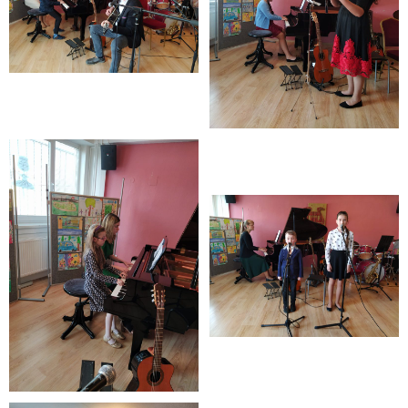
- Mlčanlivosť
- Návrh na začatie konania o ochrane os.údajov
- Súhlas so spracovaním osobných údajov
FAQ