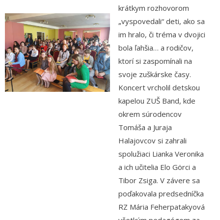
krátkym rozhovorom
Informácie
„vyspovedali“ deti, ako sa
im hralo, či tréma v dvojici
- Povinné zverejňovanie informácií
bola ľahšia… a rodičov,
ktorí si zaspomínali na
- - Organizačná štruktúra ZUŠ Poltár
svoje zuškárske časy.
- - Zriaďovacia listina ZUŠ Poltár
Koncert vrcholil detskou
kapelou ZUŠ Band, kde
- - Zoznam platných vnútorných predpisov
okrem súrodencov
- - Dodatok č.1, č.2 k ZL ZUŠ Poltár
Tomáša a Juraja
Halajovcov si zahrali
- - Pedagogická rada
spolužiaci Lianka Veronika
- Verejné obstarávanie
a ich učitelia Elo Görci a
Tibor Zsiga. V závere sa
- - Plán verejného obstarávania
poďakovala predsedníčka
- - Súhrnná správa za rok 2021
RZ Mária Feherpatakyová
všetkým pedagógom za