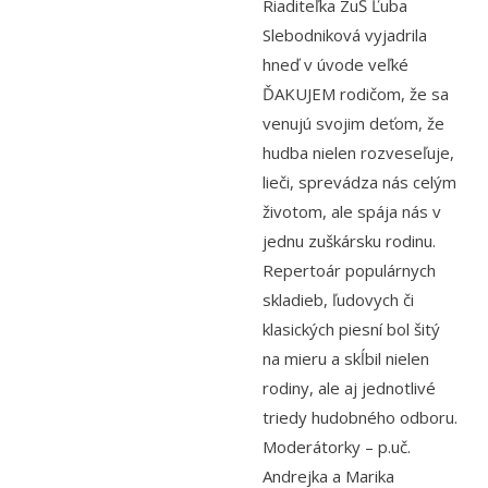
Riaditeľka ZuŠ Ľuba
Zamestnanci
Slebodniková vyjadrila
- Vedenie školy
hneď v úvode veľké
ĎAKUJEM rodičom, že sa
- Pedagogickí zamestnanci
venujú svojim deťom, že
- Nepedagogickí zamestnanci
hudba nielen rozveseľuje,
lieči, sprevádza nás celým
- Etický kódex pedagogických zamestnancov a odborných
životom, ale spája nás v
zamestnancov
jednu zuškársku rodinu.
Vyučované odbory
Repertoár populárnych
skladieb, ľudovych či
- Hudobný odbor
klasických piesní bol šitý
- Výtvarný odbor
na mieru a skĺbil nielen
rodiny, ale aj jednotlivé
- Tanečný odbor
triedy hudobného odboru.
- Literárno – dramatický odbor
Moderátorky – p.uč.
Andrejka a Marika
- SÚBORY NA ŠKOLE