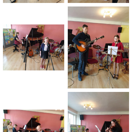
- - OBJEDNÁVKY 2020
- Faktúry
- - FAKTÚRY 2026
- - FAKTÚRY 2025
- - FAKTÚRY 2024
- - FAKTÚRY 2023
- - FAKTÚRY 2022
- - FAKTÚRY 2021
- - FAKTÚRY 2020
GDPR
- INFORMÁCIE / spracúvanie osobných údajov