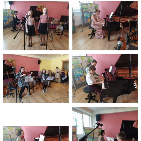
- Pozvánky na koncerty
- Koncerty
- Súťaže
- Výstavy VO
- Videá
- Absolventské tablá
Faktúry, zmluvy, objednávky
- Zmluvy
- - ZMLUVY 2025
- - ZMLUVY 2024
- - ZMLUVY 2023