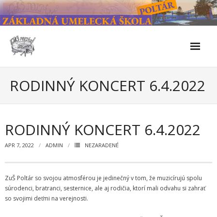
Skip
to
content
Škola
RODINNÝ KONCERT 6.4.2022
- Kontakty
- Facebook
RODINNÝ KONCERT 6.4.2022
- História školy
APR 7, 2022
ADMIN
NEZARADENÉ
- Súčasnosť
ZuŠ Poltár so svojou atmosférou je jedinečný v tom, že muzicírujú spolu
- Naše úspechy od roku 2019 – do 2024
súrodenci, bratranci, sesternice, ale aj rodičia, ktorí mali odvahu si zahrať
so svojimi deťmi na verejnosti.
- KULTÚRNO-SPOLOČENSKÉ PODUJATIA 2024/2025