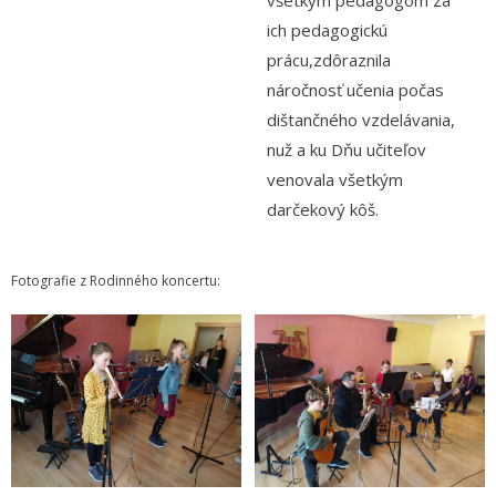
- Dokumenty minedu a statpedu
ich pedagogickú
prácu,zdôraznila
- Prijímacie konanie
náročnosť učenia počas
- Aktuality
dištančného vzdelávania,
nuž a ku Dňu učiteľov
- Informácia pre uchádzača o zamestnanie
venovala všetkým
- Termíny školských prázdnin
darčekový kôš.
Projekty
Fotografie z Rodinného koncertu:
- Talentík
- Pódium mladých umelcov
- Cesta za umením
- Projekt Zuška do uška
Galéria