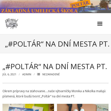
Skip
to
content
Škola
„#POLTÁR“ NA DNÍ MESTA PT.
- Kontakty
- Facebook
„#POLTÁR“ NA DNÍ MESTA PT.
- História školy
JÚL 6, 2021
ADMIN
NEZARADENÉ
- Súčasnosť
Okrem prípravy na sťahovanie….naše výtvarníčky Monika a Nikolka maľujú
- Naše úspechy od roku 2019 – do 2024
písmená, ktoré budú tvoriť „Poltár“ na dní mesta PT.
- KULTÚRNO-SPOLOČENSKÉ PODUJATIA 2024/2025