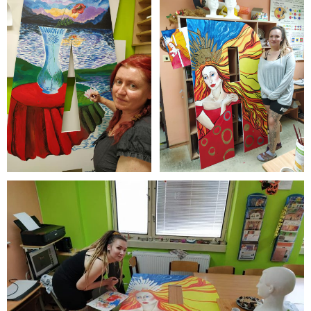
Zamestnanci
- Vedenie školy
- Pedagogickí zamestnanci
- Nepedagogickí zamestnanci
- Etický kódex pedagogických zamestnancov a odborných
zamestnancov
Vyučované odbory
- Hudobný odbor
- Výtvarný odbor
- Tanečný odbor
- Literárno – dramatický odbor
- SÚBORY NA ŠKOLE