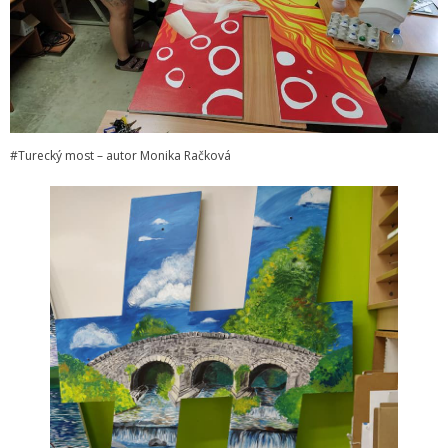
Informácie
- Povinné zverejňovanie informácií
- - Organizačná štruktúra ZUŠ Poltár
#Turecký most – autor Monika Račková
- - Zriaďovacia listina ZUŠ Poltár
- - Zoznam platných vnútorných predpisov
- - Dodatok č.1, č.2 k ZL ZUŠ Poltár
- - Pedagogická rada
- Verejné obstarávanie
- - Plán verejného obstarávania
- - Súhrnná správa za rok 2021