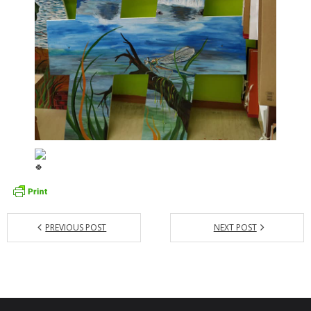
- Dokumenty minedu a statpedu
- Prijímacie konanie
- Aktuality
- Informácia pre uchádzača o zamestnanie
- Termíny školských prázdnin
Projekty
- Talentík
- Pódium mladých umelcov
PREVIOUS POST
NEXT POST
- Cesta za umením
- Projekt Zuška do uška
Galéria