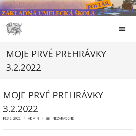
Skip
to
content
Škola
MOJE PRVÉ PREHRÁVKY
- Kontakty
3.2.2022
- Facebook
- História školy
MOJE PRVÉ PREHRÁVKY
- Súčasnosť
3.2.2022
- Naše úspechy od roku 2019 – do 2024
FEB 3, 2022
ADMIN
NEZARADENÉ
- KULTÚRNO-SPOLOČENSKÉ PODUJATIA 2024/2025