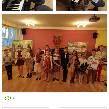
- Pozvánky na koncerty
- Koncerty
- Súťaže
- Výstavy VO
- Videá
- Absolventské tablá
Faktúry, zmluvy, objednávky
- Zmluvy
- - ZMLUVY 2025
- - ZMLUVY 2024
- - ZMLUVY 2023