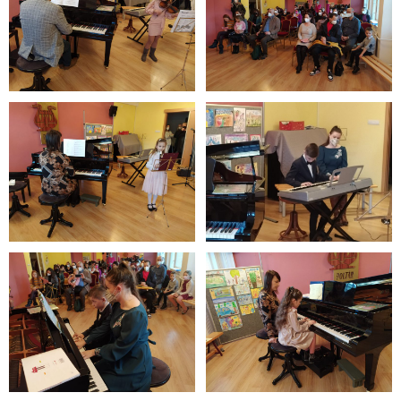
Informácie
- Povinné zverejňovanie informácií
- - Organizačná štruktúra ZUŠ Poltár
- - Zriaďovacia listina ZUŠ Poltár
- - Zoznam platných vnútorných predpisov
- - Dodatok č.1, č.2 k ZL ZUŠ Poltár
- - Pedagogická rada
- Verejné obstarávanie
- - Plán verejného obstarávania
- - Súhrnná správa za rok 2021