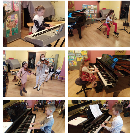
- Dokumenty minedu a statpedu
- Prijímacie konanie
- Aktuality
- Informácia pre uchádzača o zamestnanie
- Termíny školských prázdnin
Projekty
- Talentík
- Pódium mladých umelcov
- Cesta za umením
- Projekt Zuška do uška
Galéria