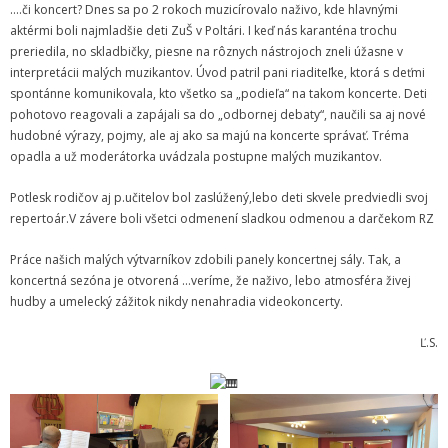
Zamestnanci
….či koncert? Dnes sa po 2 rokoch muzicírovalo naživo, kde hlavnými
aktérmi boli najmladšie deti ZuŠ v Poltári. I keď nás karanténa trochu
- Vedenie školy
preriedila, no skladbičky, piesne na rôznych nástrojoch zneli úžasne v
interpretácii malých muzikantov. Úvod patril pani riaditeľke, ktorá s deťmi
- Pedagogickí zamestnanci
spontánne komunikovala, kto všetko sa „podieľa“ na takom koncerte. Deti
pohotovo reagovali a zapájali sa do „odbornej debaty“, naučili sa aj nové
- Nepedagogickí zamestnanci
hudobné výrazy, pojmy, ale aj ako sa majú na koncerte správať. Tréma
opadla a už moderátorka uvádzala postupne malých muzikantov.
- Etický kódex pedagogických zamestnancov a odborných
zamestnancov
Potlesk rodičov aj p.učitelov bol zaslúžený,lebo deti skvele predviedli svoj
repertoár.V závere boli všetci odmenení sladkou odmenou a darčekom RZ
Vyučované odbory
Práce našich malých výtvarníkov zdobili panely koncertnej sály. Tak, a
- Hudobný odbor
koncertná sezóna je otvorená …veríme, že naživo, lebo atmosféra živej
hudby a umelecký zážitok nikdy nenahradia videokoncerty.
- Výtvarný odbor
Ľ.S.
- Tanečný odbor
- Literárno – dramatický odbor
- SÚBORY NA ŠKOLE