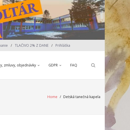
nanie
TLAČIVO 2% Z DANE
Prihláška
ry, zmluvy, objednávky
GDPR
FAQ
Home
/
Detská tanečná kapela