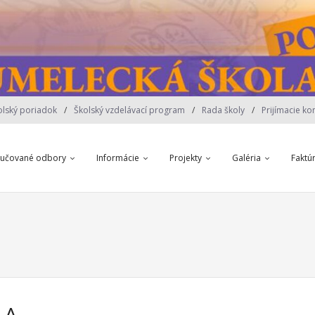
olský poriadok
Školský vzdelávací program
Rada školy
Prijímacie ko
yučované odbory
Informácie
Projekty
Galéria
Faktú
LA