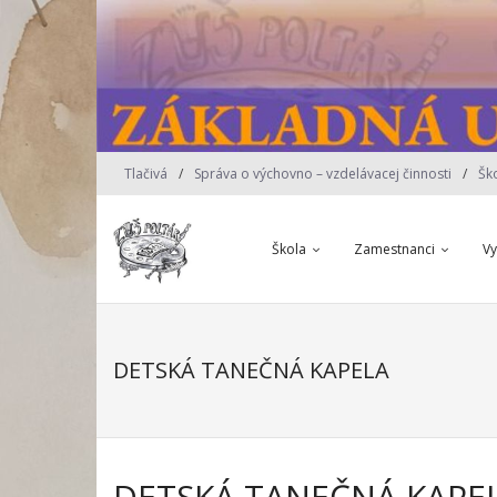
Skip
to
content
Tlačivá
Správa o výchovno – vzdelávacej činnosti
Šk
Škola
Zamestnanci
V
DETSKÁ TANEČNÁ KAPELA
DETSKÁ TANEČNÁ KAPE