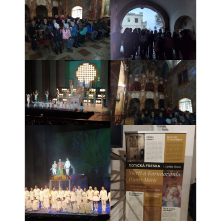
- Dokumenty minedu a statpedu
- Prijímacie konanie
- Aktuality
- Informácia pre uchádzača o zamestnanie
- Termíny školských prázdnin
Projekty
- Talentík
- Pódium mladých umelcov
- Cesta za umením
- Projekt Zuška do uška
Galéria