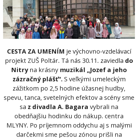
Zamestnanci
- Vedenie školy
- Pedagogickí zamestnanci
- Nepedagogickí zamestnanci
CESTA ZA UMENÍM
je výchovno-vzdelávací
- Etický kódex pedagogických zamestnancov a odborných
projekt ZUŠ Poltár. Tá nás 30.11. zaviedla
do
zamestnancov
Nitry
na krásny
muzikál „Jozef a jeho
Vyučované odbory
zázračný plášť“.
S veľkými umeleckým
- Hudobný odbor
zážitkom po 2,5 hodine úžasnej hudby,
spevu, tanca, svetelných efektov a scény sme
- Výtvarný odbor
sa
z divadla A. Bagara
vybrali na
- Tanečný odbor
obedňajšiu hodinku do nákup. centra
MLYNY. Po príjemnom oddychu aj s malými
- Literárno – dramatický odbor
darčekmi sme pešou zónou prišli na
- SÚBORY NA ŠKOLE