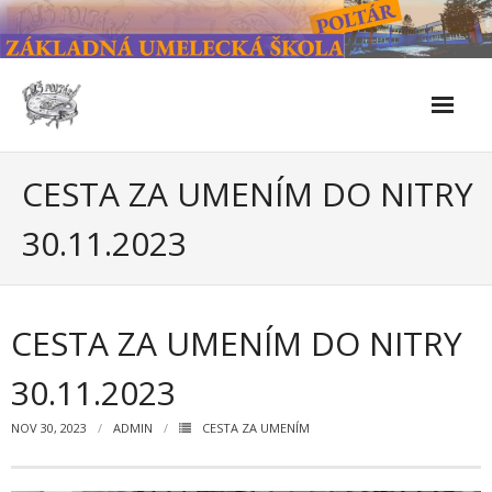
Skip
to
content
Škola
CESTA ZA UMENÍM DO NITRY
- Kontakty
30.11.2023
- Facebook
- História školy
CESTA ZA UMENÍM DO NITRY
- Súčasnosť
30.11.2023
- Naše úspechy od roku 2019 – do 2024
NOV 30, 2023
ADMIN
CESTA ZA UMENÍM
- KULTÚRNO-SPOLOČENSKÉ PODUJATIA 2024/2025