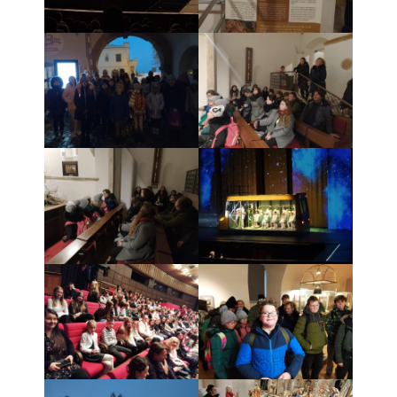
- Pozvánky na koncerty
- Koncerty
- Súťaže
- Výstavy VO
- Videá
- Absolventské tablá
Faktúry, zmluvy, objednávky
- Zmluvy
- - ZMLUVY 2025
- - ZMLUVY 2024
- - ZMLUVY 2023