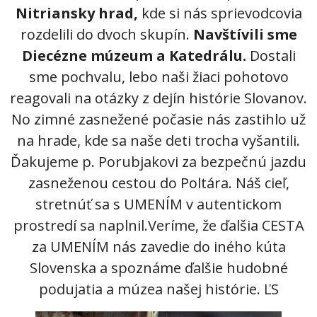
Nitriansky hrad,
kde si nás sprievodcovia
Informácie
rozdelili do dvoch skupín.
Navštívili sme
Diecézne múzeum a Katedrálu.
Dostali
- Povinné zverejňovanie informácií
sme pochvalu, lebo naši žiaci pohotovo
- - Organizačná štruktúra ZUŠ Poltár
reagovali na otázky z dejín histórie Slovanov.
No zimné zasnežené počasie nás zastihlo už
- - Zriaďovacia listina ZUŠ Poltár
na hrade, kde sa naše deti trocha vyšantili.
- - Zoznam platných vnútorných predpisov
Ďakujeme p. Porubjakovi za bezpečnú jazdu
- - Dodatok č.1, č.2 k ZL ZUŠ Poltár
zasneženou cestou do Poltára. Náš cieľ,
stretnúť sa s UMENÍM v autentickom
- - Pedagogická rada
prostredí sa naplnil.Veríme, že ďalšia CESTA
- Verejné obstarávanie
za UMENÍM nás zavedie do iného kúta
Slovenska a spoznáme ďalšie hudobné
- - Plán verejného obstarávania
podujatia a múzea našej histórie. ĽS
- - Súhrnná správa za rok 2021