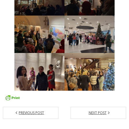
- - OBJEDNÁVKY 2020
- Faktúry
- - FAKTÚRY 2026
- - FAKTÚRY 2025
- - FAKTÚRY 2024
- - FAKTÚRY 2023
- - FAKTÚRY 2022
- - FAKTÚRY 2021
- - FAKTÚRY 2020
GDPR
PREVIOUS POST
NEXT POST
- INFORMÁCIE / spracúvanie osobných údajov