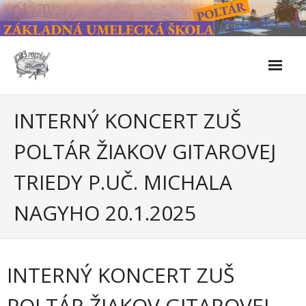
Skip
to
content
Škola
INTERNÝ KONCERT ZUŠ
- Kontakty
POLTÁR ŽIAKOV GITAROVEJ
- Facebook
TRIEDY P.UČ. MICHALA
- História školy
NAGYHO 20.1.2025
- Súčasnosť
- Naše úspechy od roku 2019 – do 2024
INTERNÝ KONCERT ZUŠ
- KULTÚRNO-SPOLOČENSKÉ PODUJATIA 2024/2025
POLTÁR ŽIAKOV GITAROVEJ