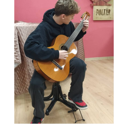
- Pozvánky na koncerty
- Koncerty
- Súťaže
- Výstavy VO
- Videá
- Absolventské tablá
Faktúry, zmluvy, objednávky
- Zmluvy
- - ZMLUVY 2025
- - ZMLUVY 2024
- - ZMLUVY 2023