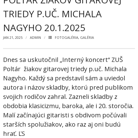
Zamestnanci
TRIEDY P.UČ. MICHALA
- Vedenie školy
NAGYHO 20.1.2025
- Pedagogickí zamestnanci
JAN 21, 2025
ADMIN
FOTOGALÉRIA
,
GALÉRIA
- Nepedagogickí zamestnanci
- Etický kódex pedagogických zamestnancov a odborných
Dnes sa uskutočnil „Interný koncert“ ZUŠ
zamestnancov
Poltár žiakov gitarovej triedy p.uč. Michala
Vyučované odbory
Nagyho. Každý sa predstavil sám a uviedol
- Hudobný odbor
autora i názov skladby, ktorú pred publikom
svojich rodičov zahral. Zazneli skladby z
- Výtvarný odbor
obdobia klasicizmu, baroka, ale i 20. storočia.
- Tanečný odbor
Malí začínajúci gitaristi s obdivom počúvali
starších spolužiakov, ako raz aj oni budú
- Literárno – dramatický odbor
hrať. ĽS
- SÚBORY NA ŠKOLE