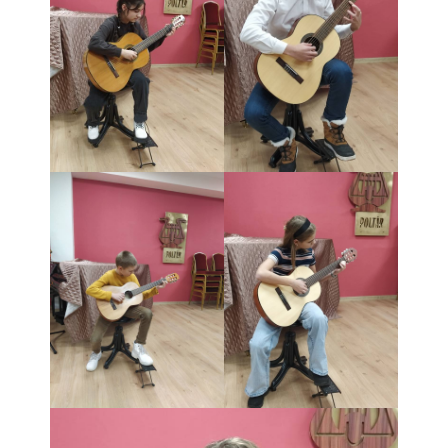
- Dokumenty minedu a statpedu
- Prijímacie konanie
- Aktuality
- Informácia pre uchádzača o zamestnanie
- Termíny školských prázdnin
Projekty
- Talentík
- Pódium mladých umelcov
- Cesta za umením
- Projekt Zuška do uška
Galéria