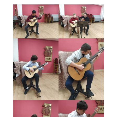
Informácie
- Povinné zverejňovanie informácií
- - Organizačná štruktúra ZUŠ Poltár
- - Zriaďovacia listina ZUŠ Poltár
- - Zoznam platných vnútorných predpisov
- - Dodatok č.1, č.2 k ZL ZUŠ Poltár
- - Pedagogická rada
- Verejné obstarávanie
- - Plán verejného obstarávania
- - Súhrnná správa za rok 2021