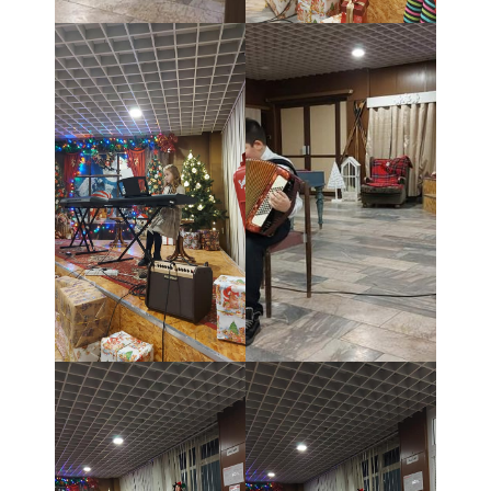
- Dokumenty minedu a statpedu
- Prijímacie konanie
- Aktuality
- Informácia pre uchádzača o zamestnanie
- Termíny školských prázdnin
Projekty
- Talentík
- Pódium mladých umelcov
- Cesta za umením
- Projekt Zuška do uška
Galéria