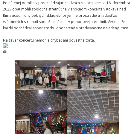
Zamestnanci
Po nútenej odmlke v predchádzajúcich dvoch rokoch sme sa 16. decembra
2023 opäť mohli spoločne stretnúť na Vianočnom koncerte v Kokave nad
- Vedenie školy
Rimavicou. Tóny pekných skladieb, príjemné prostredie a radosť zo
vzájomných stretnutí spoločne súzneli v pohodovej harmónii. Veríme, že
- Pedagogickí zamestnanci
každý odchádzal aspoň trochu obohatený a predvianočne naladený. /ms/
- Nepedagogickí zamestnanci
Na záver koncertu nemohla chýbať ani povestná torta.
- Etický kódex pedagogických zamestnancov a odborných
zamestnancov
Vyučované odbory
- Hudobný odbor
- Výtvarný odbor
- Tanečný odbor
- Literárno – dramatický odbor
- SÚBORY NA ŠKOLE