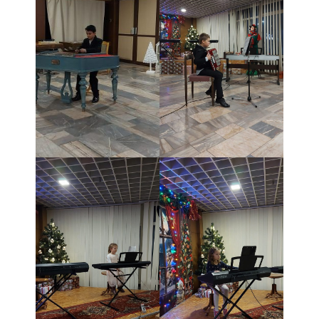
- - OBJEDNÁVKY 2020
- Faktúry
- - FAKTÚRY 2026
- - FAKTÚRY 2025
- - FAKTÚRY 2024
- - FAKTÚRY 2023
- - FAKTÚRY 2022
- - FAKTÚRY 2021
- - FAKTÚRY 2020
GDPR
- INFORMÁCIE / spracúvanie osobných údajov