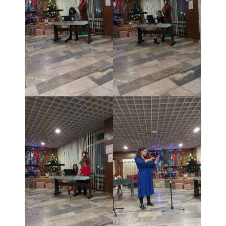
- Pozvánky na koncerty
- Koncerty
- Súťaže
- Výstavy VO
- Videá
- Absolventské tablá
Faktúry, zmluvy, objednávky
- Zmluvy
- - ZMLUVY 2025
- - ZMLUVY 2024
- - ZMLUVY 2023