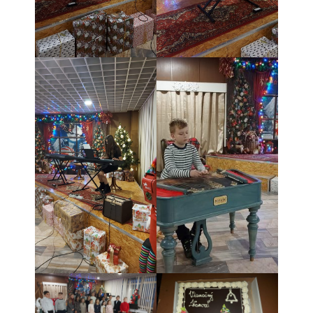
- Mlčanlivosť
- Návrh na začatie konania o ochrane os.údajov
- Súhlas so spracovaním osobných údajov
FAQ