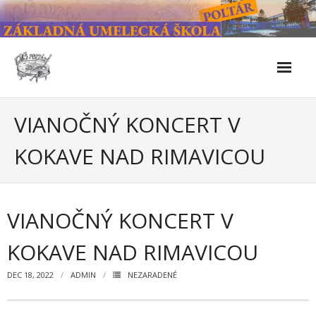
Skip
to
content
Škola
VIANOČNÝ KONCERT V
- Kontakty
KOKAVE NAD RIMAVICOU
- Facebook
- História školy
VIANOČNÝ KONCERT V
- Súčasnosť
KOKAVE NAD RIMAVICOU
- Naše úspechy od roku 2019 – do 2024
DEC 18, 2022
ADMIN
NEZARADENÉ
- KULTÚRNO-SPOLOČENSKÉ PODUJATIA 2024/2025