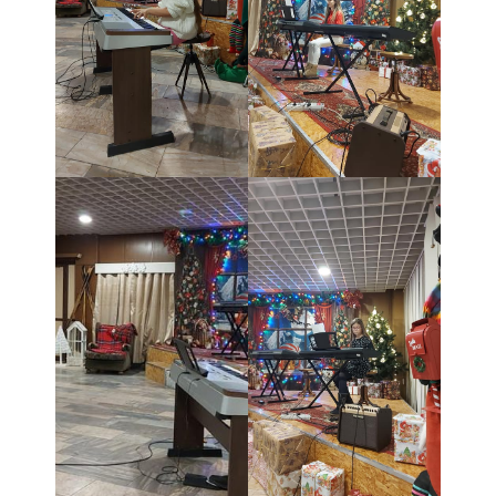
Informácie
- Povinné zverejňovanie informácií
- - Organizačná štruktúra ZUŠ Poltár
- - Zriaďovacia listina ZUŠ Poltár
- - Zoznam platných vnútorných predpisov
- - Dodatok č.1, č.2 k ZL ZUŠ Poltár
- - Pedagogická rada
- Verejné obstarávanie
- - Plán verejného obstarávania
- - Súhrnná správa za rok 2021