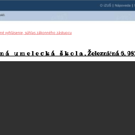
stné vyhlásenie, súhlas zákonného zástupcu