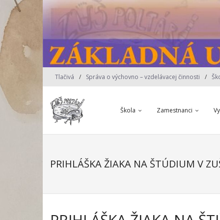
Skip
to
content
Tlačivá
Správa o výchovno – vzdelávacej činnosti
Šk
Škola
Zamestnanci
V
PRIHLÁŠKA ŽIAKA NA ŠTÚDIUM V ZU
PRIHLÁŠKA ŽIAKA NA ŠT