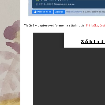
Tlačivá v papierovej forme na stiahnutie:
Prihláška, če