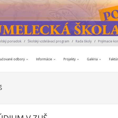
olský poriadok
Školský vzdelávací program
Rada školy
Prijímacie ko
yučované odbory
Informácie
Projekty
Galéria
Faktú
Š
ÚDIUM V ZUŠ