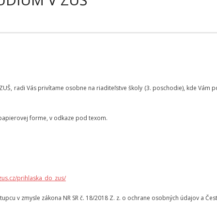
j ZUŠ, radi Vás privítame osobne na riaditeľstve školy (3. poschodie), kde Vám 
v papierovej forme, v odkaze pod texom.
zus.cz/prihlaska_do_zus/
ástupcu v zmysle zákona NR SR č. 18/2018 Z. z. o ochrane osobných údajov a Čest