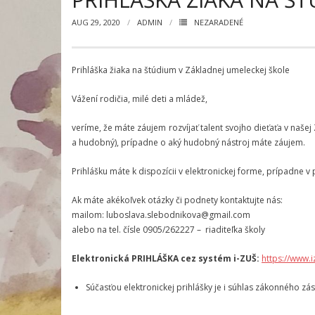
AUG 29, 2020
ADMIN
NEZARADENÉ
Prihláška žiaka na štúdium v Základnej umeleckej škole
Vážení rodičia, milé deti a mládež,
veríme, že máte záujem rozvíjať talent svojho dieťaťa v naše
a hudobný), prípadne o aký hudobný nástroj máte záujem.
Prihlášku máte k dispozícii v elektronickej forme, prípadne 
Ak máte akékoľvek otázky či podnety kontaktujte nás:
mailom: luboslava.slebodnikova@gmail.com
alebo na tel. čísle 0905/262227 – riaditeľka školy
Elektronická PRIHLÁŠKA cez systém i-ZUŠ:
https://www.i
Súčasťou elektronickej prihlášky je i súhlas zákonného z