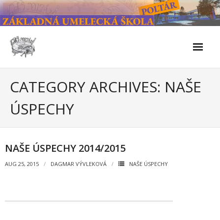
Skip
to
content
Škola
CATEGORY ARCHIVES: NAŠE
- Kontakty
ÚSPECHY
- Facebook
- História školy
NAŠE ÚSPECHY 2014/2015
- Súčasnosť
AUG 25, 2015
DAGMAR VÝVLEKOVÁ
NAŠE ÚSPECHY
- Naše úspechy od roku 2019 – do 2024
- KULTÚRNO-SPOLOČENSKÉ PODUJATIA 2024/2025