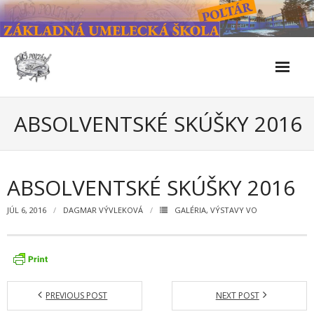
Skip
to
content
Škola
ABSOLVENTSKÉ SKÚŠKY 2016
- Kontakty
- Facebook
ABSOLVENTSKÉ SKÚŠKY 2016
- História školy
JÚL 6, 2016
DAGMAR VÝVLEKOVÁ
GALÉRIA
,
VÝSTAVY VO
- Súčasnosť
- Naše úspechy od roku 2019 – do 2024
- KULTÚRNO-SPOLOČENSKÉ PODUJATIA 2024/2025
PREVIOUS POST
NEXT POST