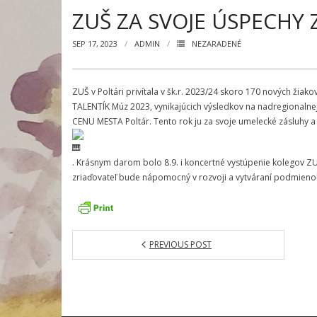
ZUŠ ZA SVOJE ÚSPECHY 
SEP 17, 2023
ADMIN
NEZARADENÉ
ZUŠ v Poltári privítala v šk.r. 2023/24 skoro 170 nových žiak
TALENTÍK Múz 2023, vynikajúcich výsledkov na nadregionalnej 
CENU MESTA Poltár. Tento rok ju za svoje umelecké zásluhy a 
. Krásnym darom bolo 8.9. i koncertné vystúpenie kolegov ZUŠ
zriaďovateľ bude nápomocný v rozvoji a vytváraní podmienok
PREVIOUS POST