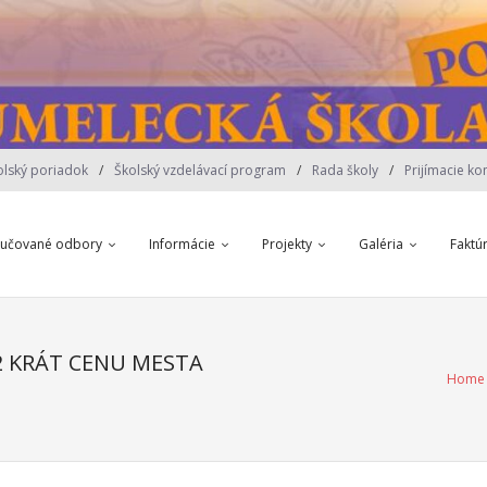
olský poriadok
Školský vzdelávací program
Rada školy
Prijímacie ko
yučované odbory
Informácie
Projekty
Galéria
Faktú
 2 KRÁT CENU MESTA
Home