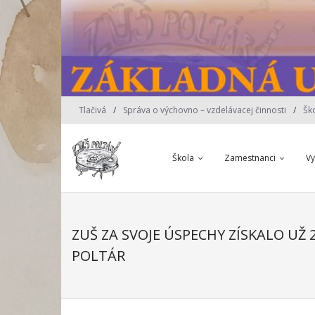
Skip
to
content
Tlačivá
Správa o výchovno – vzdelávacej činnosti
Šk
Škola
Zamestnanci
V
ZUŠ ZA SVOJE ÚSPECHY ZÍSKALO UŽ
POLTÁR