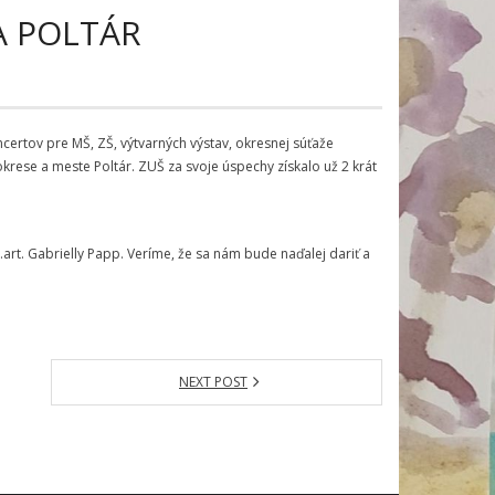
A POLTÁR
oncertov pre MŠ, ZŠ, výtvarných výstav, okresnej súťaže
krese a meste Poltár. ZUŠ za svoje úspechy získalo už 2 krát
.art. Gabrielly Papp. Veríme, že sa nám bude naďalej dariť a
NEXT POST