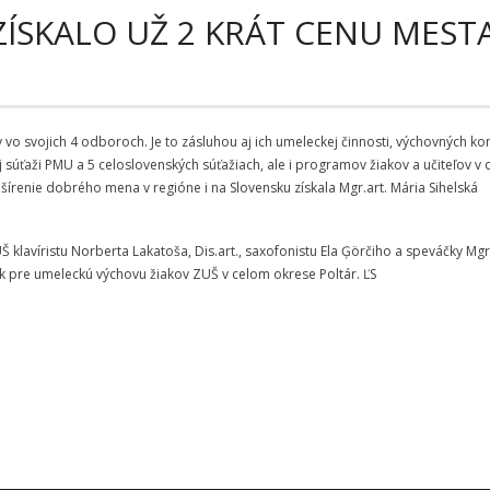
ZÍSKALO UŽ 2 KRÁT CENU MEST
ov vo svojich 4 odboroch. Je to zásluhou aj ich umeleckej činnosti, výchovných k
súťaži PMU a 5 celoslovenských súťažiach, ale i programov žiakov a učiteľov v o
šírenie dobrého mena v regióne i na Slovensku získala Mgr.art. Mária Sihelská
 klavíristu Norberta Lakatoša, Dis.art., saxofonistu Ela Ģörčiho a speváčky Mgr
 pre umeleckú výchovu žiakov ZUŠ v celom okrese Poltár. ĽS