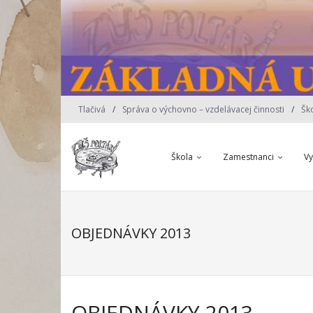
Skip
to
content
Tlačivá
Správa o výchovno – vzdelávacej činnosti
Šk
Škola
Zamestnanci
V
OBJEDNÁVKY 2013
OBJEDNÁVKY 2013