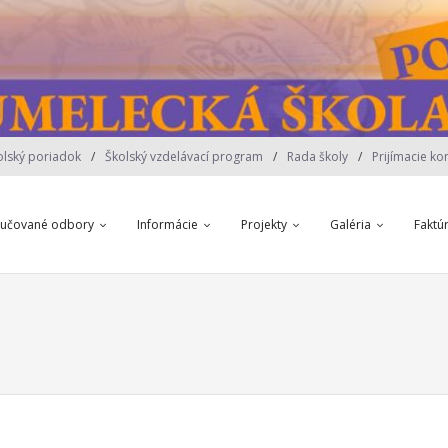
olský poriadok
Školský vzdelávací program
Rada školy
Prijímacie ko
yučované odbory
Informácie
Projekty
Galéria
Faktú